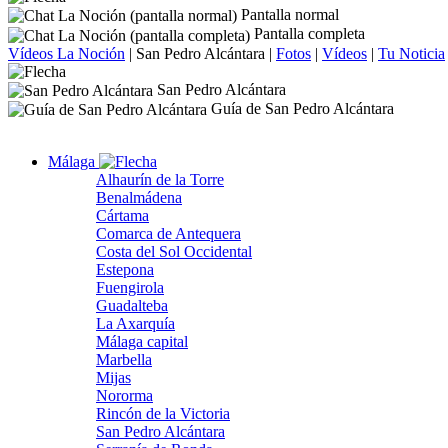
Pantalla normal
Pantalla completa
Vídeos La Noción
|
San Pedro Alcántara
|
Fotos
|
Vídeos
|
Tu Noticia
San Pedro Alcántara
Guía de San Pedro Alcántara
Málaga
Alhaurín de la Torre
Benalmádena
Cártama
Comarca de Antequera
Costa del Sol Occidental
Estepona
Fuengirola
Guadalteba
La Axarquía
Málaga capital
Marbella
Mijas
Nororma
Rincón de la Victoria
San Pedro Alcántara