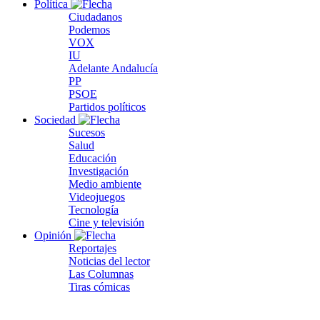
Política
Ciudadanos
Podemos
VOX
IU
Adelante Andalucía
PP
PSOE
Partidos políticos
Sociedad
Sucesos
Salud
Educación
Investigación
Medio ambiente
Videojuegos
Tecnología
Cine y televisión
Opinión
Reportajes
Noticias del lector
Las Columnas
Tiras cómicas