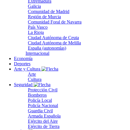
Extremadura
Galicia
Comunidad de Madrid
Región de Murcia
Comunidad Foral de Navarra
País Vasco
La Rioja
Ciudad Autónoma de Ceuta
Ciudad Autónoma de Melilla
España (autonomías)
Internacional
Economía
Deportes
Arte y Cultura
Arte
Cultura
Seguridad
Protección Civil
Bomberos
Policía Local
Policía Nacional
Guardia Civil
Armada Española
Ejército del Aire
Ejército de Tierra