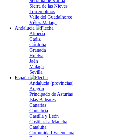
Serranía de Ronda
Sierra de las Nieves
Torremolinos
Valle del Guadalhorce
Vélez-Málaga
Andalucía
Almería
Cádiz
Córdoba
Granada
Huelva
Jaén
Málaga
Sevilla
España
Andalucía (provincias)
Aragón
Principado de Asturias
Islas Baleares
Canarias
Cantabria
Castilla y León
Castilla-La Mancha
Cataluña
Comunidad Valenciana