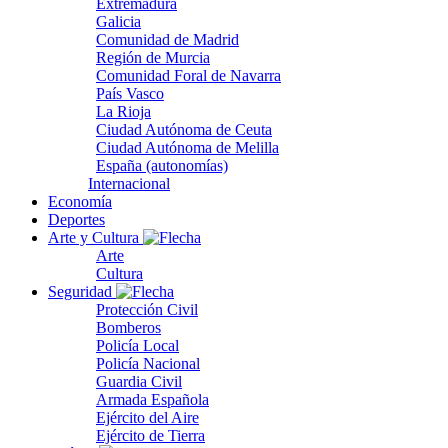
Extremadura
Galicia
Comunidad de Madrid
Región de Murcia
Comunidad Foral de Navarra
País Vasco
La Rioja
Ciudad Autónoma de Ceuta
Ciudad Autónoma de Melilla
España (autonomías)
Internacional
Economía
Deportes
Arte y Cultura
Arte
Cultura
Seguridad
Protección Civil
Bomberos
Policía Local
Policía Nacional
Guardia Civil
Armada Española
Ejército del Aire
Ejército de Tierra