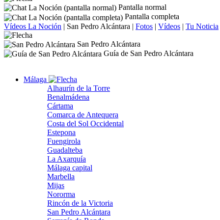
Pantalla normal
Pantalla completa
Vídeos La Noción
|
San Pedro Alcántara
|
Fotos
|
Vídeos
|
Tu Noticia
San Pedro Alcántara
Guía de San Pedro Alcántara
Málaga
Alhaurín de la Torre
Benalmádena
Cártama
Comarca de Antequera
Costa del Sol Occidental
Estepona
Fuengirola
Guadalteba
La Axarquía
Málaga capital
Marbella
Mijas
Nororma
Rincón de la Victoria
San Pedro Alcántara