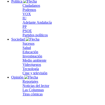
Política
Ciudadanos
Podemos
VOX
IU
Adelante Andalucía
PP
PSOE
Partidos políticos
Sociedad
Sucesos
Salud
Educación
Investigación
Medio ambiente
Videojuegos
Tecnología
Cine y televisión
Opinión
Reportajes
Noticias del lector
Las Columnas
Tiras cómicas