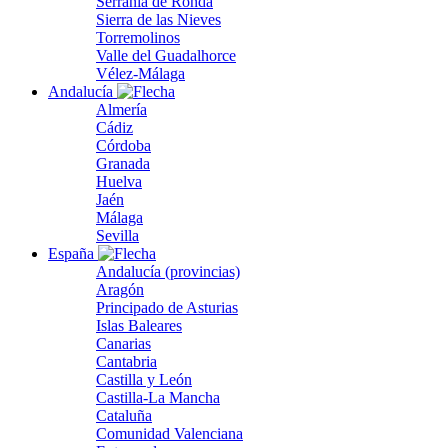
Serranía de Ronda
Sierra de las Nieves
Torremolinos
Valle del Guadalhorce
Vélez-Málaga
Andalucía
Almería
Cádiz
Córdoba
Granada
Huelva
Jaén
Málaga
Sevilla
España
Andalucía (provincias)
Aragón
Principado de Asturias
Islas Baleares
Canarias
Cantabria
Castilla y León
Castilla-La Mancha
Cataluña
Comunidad Valenciana