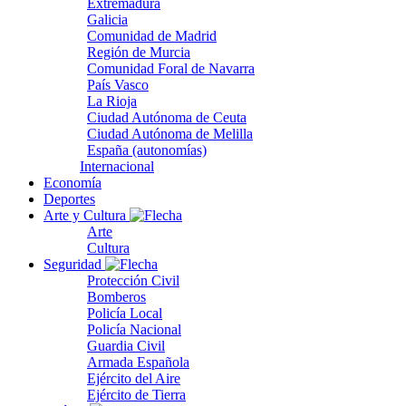
Extremadura
Galicia
Comunidad de Madrid
Región de Murcia
Comunidad Foral de Navarra
País Vasco
La Rioja
Ciudad Autónoma de Ceuta
Ciudad Autónoma de Melilla
España (autonomías)
Internacional
Economía
Deportes
Arte y Cultura
Arte
Cultura
Seguridad
Protección Civil
Bomberos
Policía Local
Policía Nacional
Guardia Civil
Armada Española
Ejército del Aire
Ejército de Tierra