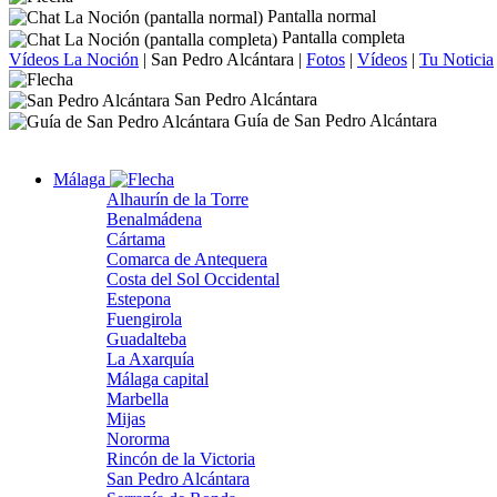
Pantalla normal
Pantalla completa
Vídeos La Noción
|
San Pedro Alcántara
|
Fotos
|
Vídeos
|
Tu Noticia
San Pedro Alcántara
Guía de San Pedro Alcántara
Málaga
Alhaurín de la Torre
Benalmádena
Cártama
Comarca de Antequera
Costa del Sol Occidental
Estepona
Fuengirola
Guadalteba
La Axarquía
Málaga capital
Marbella
Mijas
Nororma
Rincón de la Victoria
San Pedro Alcántara