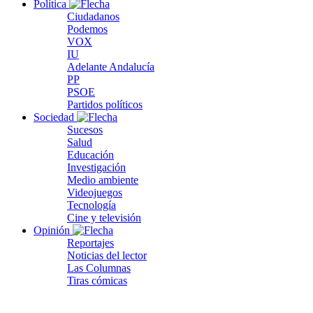
Política
Ciudadanos
Podemos
VOX
IU
Adelante Andalucía
PP
PSOE
Partidos políticos
Sociedad
Sucesos
Salud
Educación
Investigación
Medio ambiente
Videojuegos
Tecnología
Cine y televisión
Opinión
Reportajes
Noticias del lector
Las Columnas
Tiras cómicas