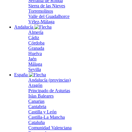
Serranía de Ronda
Sierra de las Nieves
Torremolinos
Valle del Guadalhorce
Vélez-Málaga
Andalucía
Almería
Cádiz
Córdoba
Granada
Huelva
Jaén
Málaga
Sevilla
España
Andalucía (provincias)
Aragón
Principado de Asturias
Islas Baleares
Canarias
Cantabria
Castilla y León
Castilla-La Mancha
Cataluña
Comunidad Valenciana