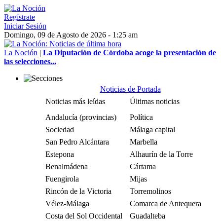
Regístrate
Iniciar Sesión
Domingo, 09 de Agosto de 2026 - 1:25 am
La Noción
|
La Diputación de Córdoba acoge la presentación de
las selecciones...
Noticias de Portada
Noticias más leídas
Últimas noticias
Andalucía (provincias)
Política
Sociedad
Málaga capital
San Pedro Alcántara
Marbella
Estepona
Alhaurín de la Torre
Benalmádena
Cártama
Fuengirola
Mijas
Rincón de la Victoria
Torremolinos
Vélez-Málaga
Comarca de Antequera
Costa del Sol Occidental
Guadalteba