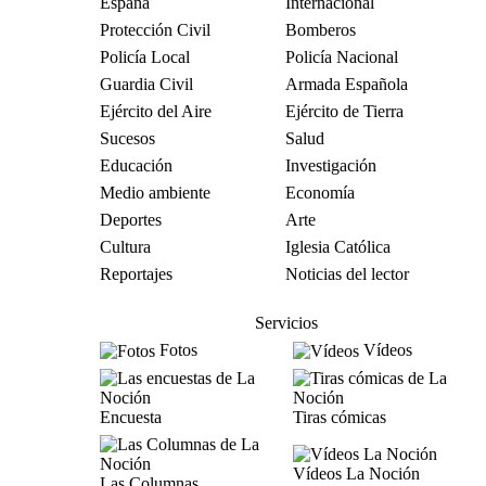
España
Internacional
Protección Civil
Bomberos
Policía Local
Policía Nacional
Guardia Civil
Armada Española
Ejército del Aire
Ejército de Tierra
Sucesos
Salud
Educación
Investigación
Medio ambiente
Economía
Deportes
Arte
Cultura
Iglesia Católica
Reportajes
Noticias del lector
Servicios
Fotos
Vídeos
Encuesta
Tiras cómicas
Vídeos La Noción
Las Columnas