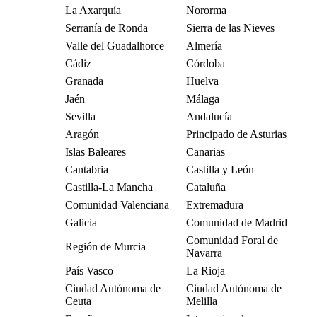
La Axarquía
Nororma
Serranía de Ronda
Sierra de las Nieves
Valle del Guadalhorce
Almería
Cádiz
Córdoba
Granada
Huelva
Jaén
Málaga
Sevilla
Andalucía
Aragón
Principado de Asturias
Islas Baleares
Canarias
Cantabria
Castilla y León
Castilla-La Mancha
Cataluña
Comunidad Valenciana
Extremadura
Galicia
Comunidad de Madrid
Comunidad Foral de
Región de Murcia
Navarra
País Vasco
La Rioja
Ciudad Autónoma de
Ciudad Autónoma de
Ceuta
Melilla