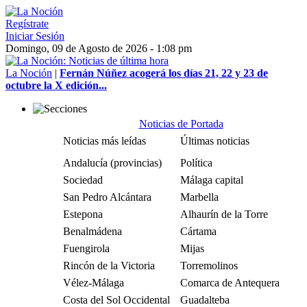
Regístrate
Iniciar Sesión
Domingo, 09 de Agosto de 2026 - 1:08 pm
La Noción
|
Fernán Núñez acogerá los días 21, 22 y 23 de
octubre la X edición...
Noticias de Portada
Noticias más leídas
Últimas noticias
Andalucía (provincias)
Política
Sociedad
Málaga capital
San Pedro Alcántara
Marbella
Estepona
Alhaurín de la Torre
Benalmádena
Cártama
Fuengirola
Mijas
Rincón de la Victoria
Torremolinos
Vélez-Málaga
Comarca de Antequera
Costa del Sol Occidental
Guadalteba