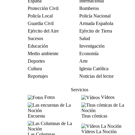
España
Internacional
Protección Civil
Bomberos
Policía Local
Policía Nacional
Guardia Civil
Armada Española
Ejército del Aire
Ejército de Tierra
Sucesos
Salud
Educación
Investigación
Medio ambiente
Economía
Deportes
Arte
Cultura
Iglesia Católica
Reportajes
Noticias del lector
Servicios
Fotos
Vídeos
Encuesta
Tiras cómicas
Vídeos La Noción
Las Columnas