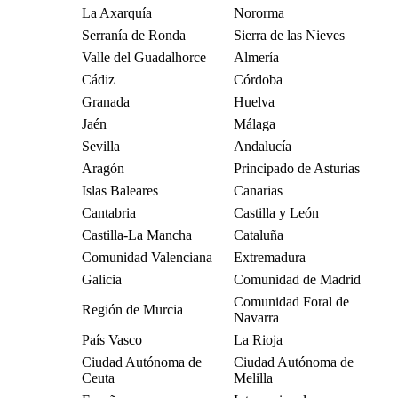
La Axarquía
Nororma
Serranía de Ronda
Sierra de las Nieves
Valle del Guadalhorce
Almería
Cádiz
Córdoba
Granada
Huelva
Jaén
Málaga
Sevilla
Andalucía
Aragón
Principado de Asturias
Islas Baleares
Canarias
Cantabria
Castilla y León
Castilla-La Mancha
Cataluña
Comunidad Valenciana
Extremadura
Galicia
Comunidad de Madrid
Comunidad Foral de
Región de Murcia
Navarra
País Vasco
La Rioja
Ciudad Autónoma de
Ciudad Autónoma de
Ceuta
Melilla