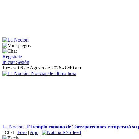
Regístrate
Iniciar Sesión
Jueves, 06 de Agosto de 2026 - 8:49 am
La Noción
|
El templo romano de Torreparedones recuperará su p
|
Chat
|
Foro
|
App
|