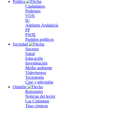
Política
Ciudadanos
Podemos
VOX
IU
Adelante Andalucía
PP
PSOE
Partidos políticos
Sociedad
Sucesos
Salud
Educación
Investigación
Medio ambiente
Videojuegos
Tecnología
Cine y televisión
Opinión
Reportajes
Noticias del lector
Las Columnas
Tiras cómicas