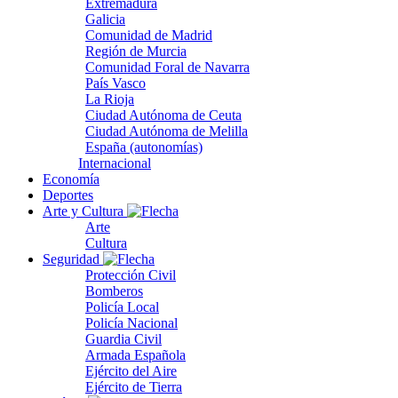
Extremadura
Galicia
Comunidad de Madrid
Región de Murcia
Comunidad Foral de Navarra
País Vasco
La Rioja
Ciudad Autónoma de Ceuta
Ciudad Autónoma de Melilla
España (autonomías)
Internacional
Economía
Deportes
Arte y Cultura
Arte
Cultura
Seguridad
Protección Civil
Bomberos
Policía Local
Policía Nacional
Guardia Civil
Armada Española
Ejército del Aire
Ejército de Tierra