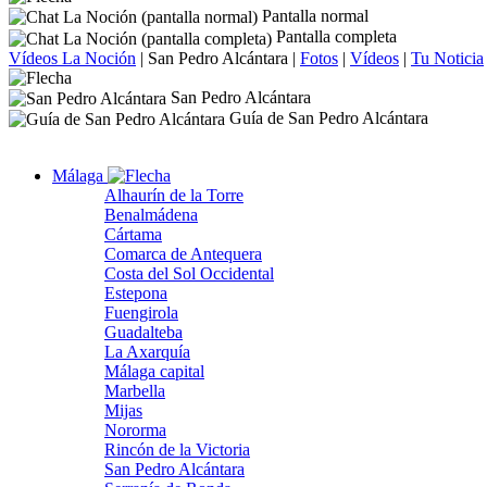
Pantalla normal
Pantalla completa
Vídeos La Noción
|
San Pedro Alcántara
|
Fotos
|
Vídeos
|
Tu Noticia
San Pedro Alcántara
Guía de San Pedro Alcántara
Málaga
Alhaurín de la Torre
Benalmádena
Cártama
Comarca de Antequera
Costa del Sol Occidental
Estepona
Fuengirola
Guadalteba
La Axarquía
Málaga capital
Marbella
Mijas
Nororma
Rincón de la Victoria
San Pedro Alcántara