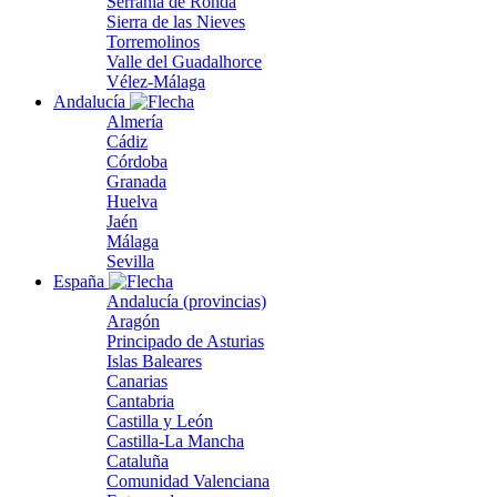
Serranía de Ronda
Sierra de las Nieves
Torremolinos
Valle del Guadalhorce
Vélez-Málaga
Andalucía
Almería
Cádiz
Córdoba
Granada
Huelva
Jaén
Málaga
Sevilla
España
Andalucía (provincias)
Aragón
Principado de Asturias
Islas Baleares
Canarias
Cantabria
Castilla y León
Castilla-La Mancha
Cataluña
Comunidad Valenciana