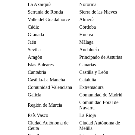
La Axarquía
Nororma
Serranía de Ronda
Sierra de las Nieves
Valle del Guadalhorce
Almería
Cádiz
Córdoba
Granada
Huelva
Jaén
Málaga
Sevilla
Andalucía
Aragón
Principado de Asturias
Islas Baleares
Canarias
Cantabria
Castilla y León
Castilla-La Mancha
Cataluña
Comunidad Valenciana
Extremadura
Galicia
Comunidad de Madrid
Comunidad Foral de
Región de Murcia
Navarra
País Vasco
La Rioja
Ciudad Autónoma de
Ciudad Autónoma de
Ceuta
Melilla