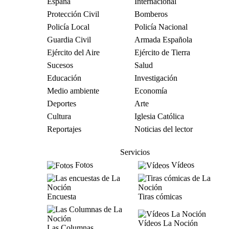
España
Internacional
Protección Civil
Bomberos
Policía Local
Policía Nacional
Guardia Civil
Armada Española
Ejército del Aire
Ejército de Tierra
Sucesos
Salud
Educación
Investigación
Medio ambiente
Economía
Deportes
Arte
Cultura
Iglesia Católica
Reportajes
Noticias del lector
Servicios
Fotos
Vídeos
Encuesta
Tiras cómicas
Vídeos La Noción
Las Columnas