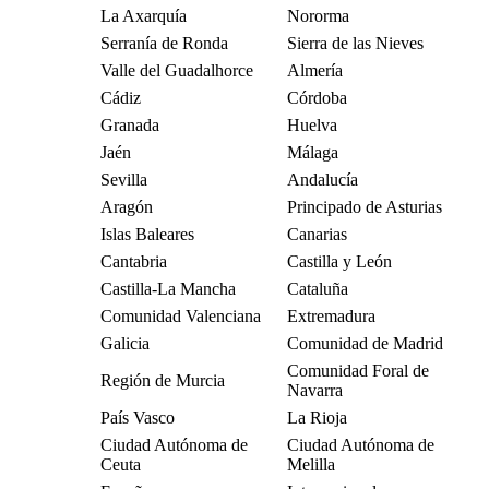
La Axarquía
Nororma
Serranía de Ronda
Sierra de las Nieves
Valle del Guadalhorce
Almería
Cádiz
Córdoba
Granada
Huelva
Jaén
Málaga
Sevilla
Andalucía
Aragón
Principado de Asturias
Islas Baleares
Canarias
Cantabria
Castilla y León
Castilla-La Mancha
Cataluña
Comunidad Valenciana
Extremadura
Galicia
Comunidad de Madrid
Comunidad Foral de
Región de Murcia
Navarra
País Vasco
La Rioja
Ciudad Autónoma de
Ciudad Autónoma de
Ceuta
Melilla