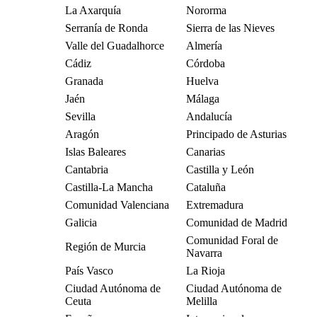
La Axarquía
Nororma
Serranía de Ronda
Sierra de las Nieves
Valle del Guadalhorce
Almería
Cádiz
Córdoba
Granada
Huelva
Jaén
Málaga
Sevilla
Andalucía
Aragón
Principado de Asturias
Islas Baleares
Canarias
Cantabria
Castilla y León
Castilla-La Mancha
Cataluña
Comunidad Valenciana
Extremadura
Galicia
Comunidad de Madrid
Comunidad Foral de
Región de Murcia
Navarra
País Vasco
La Rioja
Ciudad Autónoma de
Ciudad Autónoma de
Ceuta
Melilla