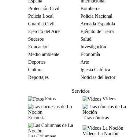
España
Internacional
Protección Civil
Bomberos
Policía Local
Policía Nacional
Guardia Civil
Armada Española
Ejército del Aire
Ejército de Tierra
Sucesos
Salud
Educación
Investigación
Medio ambiente
Economía
Deportes
Arte
Cultura
Iglesia Católica
Reportajes
Noticias del lector
Servicios
Fotos
Vídeos
Encuesta
Tiras cómicas
Vídeos La Noción
Las Columnas