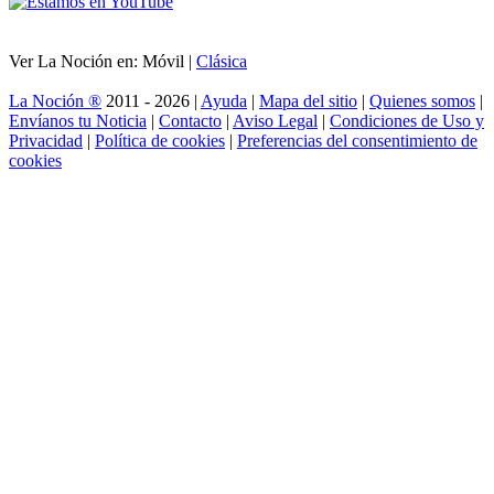
Ver La Noción en: Móvil |
Clásica
La Noción ®
2011 - 2026 |
Ayuda
|
Mapa del sitio
|
Quienes somos
|
Envíanos tu Noticia
|
Contacto
|
Aviso Legal
|
Condiciones de Uso y
Privacidad
|
Política de cookies
|
Preferencias del consentimiento de
cookies