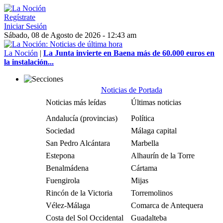
Regístrate
Iniciar Sesión
Sábado, 08 de Agosto de 2026 - 12:43 am
La Noción
|
La Junta invierte en Baena más de 60.000 euros en
la instalación...
Noticias de Portada
Noticias más leídas
Últimas noticias
Andalucía (provincias)
Política
Sociedad
Málaga capital
San Pedro Alcántara
Marbella
Estepona
Alhaurín de la Torre
Benalmádena
Cártama
Fuengirola
Mijas
Rincón de la Victoria
Torremolinos
Vélez-Málaga
Comarca de Antequera
Costa del Sol Occidental
Guadalteba