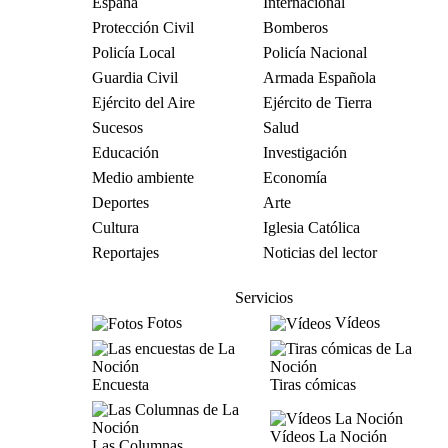
España
Internacional
Protección Civil
Bomberos
Policía Local
Policía Nacional
Guardia Civil
Armada Española
Ejército del Aire
Ejército de Tierra
Sucesos
Salud
Educación
Investigación
Medio ambiente
Economía
Deportes
Arte
Cultura
Iglesia Católica
Reportajes
Noticias del lector
Servicios
Fotos
Vídeos
Encuesta
Tiras cómicas
Vídeos La Noción
Las Columnas