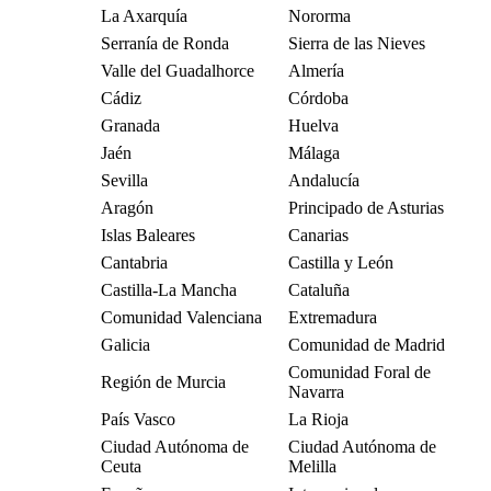
La Axarquía
Nororma
Serranía de Ronda
Sierra de las Nieves
Valle del Guadalhorce
Almería
Cádiz
Córdoba
Granada
Huelva
Jaén
Málaga
Sevilla
Andalucía
Aragón
Principado de Asturias
Islas Baleares
Canarias
Cantabria
Castilla y León
Castilla-La Mancha
Cataluña
Comunidad Valenciana
Extremadura
Galicia
Comunidad de Madrid
Comunidad Foral de
Región de Murcia
Navarra
País Vasco
La Rioja
Ciudad Autónoma de
Ciudad Autónoma de
Ceuta
Melilla