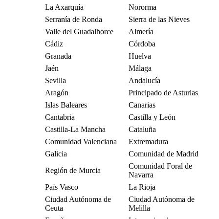
La Axarquía
Nororma
Serranía de Ronda
Sierra de las Nieves
Valle del Guadalhorce
Almería
Cádiz
Córdoba
Granada
Huelva
Jaén
Málaga
Sevilla
Andalucía
Aragón
Principado de Asturias
Islas Baleares
Canarias
Cantabria
Castilla y León
Castilla-La Mancha
Cataluña
Comunidad Valenciana
Extremadura
Galicia
Comunidad de Madrid
Comunidad Foral de
Región de Murcia
Navarra
País Vasco
La Rioja
Ciudad Autónoma de
Ciudad Autónoma de
Ceuta
Melilla