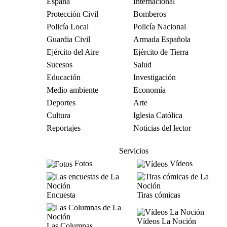
España
Internacional
Protección Civil
Bomberos
Policía Local
Policía Nacional
Guardia Civil
Armada Española
Ejército del Aire
Ejército de Tierra
Sucesos
Salud
Educación
Investigación
Medio ambiente
Economía
Deportes
Arte
Cultura
Iglesia Católica
Reportajes
Noticias del lector
Servicios
Fotos
Vídeos
Encuesta
Tiras cómicas
Vídeos La Noción
Las Columnas