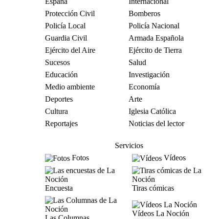
España
Internacional
Protección Civil
Bomberos
Policía Local
Policía Nacional
Guardia Civil
Armada Española
Ejército del Aire
Ejército de Tierra
Sucesos
Salud
Educación
Investigación
Medio ambiente
Economía
Deportes
Arte
Cultura
Iglesia Católica
Reportajes
Noticias del lector
Servicios
Fotos
Vídeos
Encuesta
Tiras cómicas
Vídeos La Noción
Las Columnas