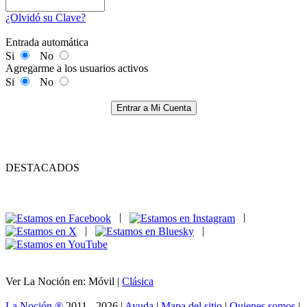
¿Olvidó su Clave?
Entrada automática
Si
No
Agregarme a los usuarios activos
Si
No
Entrar a Mi Cuenta
DESTACADOS
|
|
|
|
Ver La Noción en: Móvil |
Clásica
La Noción ®
2011 - 2026 |
Ayuda
|
Mapa del sitio
|
Quienes somos
|