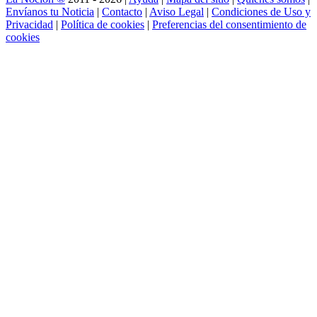
Envíanos tu Noticia
|
Contacto
|
Aviso Legal
|
Condiciones de Uso y
Privacidad
|
Política de cookies
|
Preferencias del consentimiento de
cookies