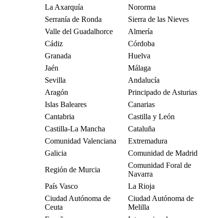
La Axarquía
Nororma
Serranía de Ronda
Sierra de las Nieves
Valle del Guadalhorce
Almería
Cádiz
Córdoba
Granada
Huelva
Jaén
Málaga
Sevilla
Andalucía
Aragón
Principado de Asturias
Islas Baleares
Canarias
Cantabria
Castilla y León
Castilla-La Mancha
Cataluña
Comunidad Valenciana
Extremadura
Galicia
Comunidad de Madrid
Comunidad Foral de
Región de Murcia
Navarra
País Vasco
La Rioja
Ciudad Autónoma de
Ciudad Autónoma de
Ceuta
Melilla