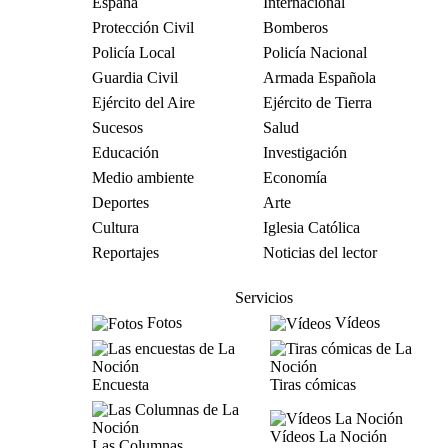
España
Internacional
Protección Civil
Bomberos
Policía Local
Policía Nacional
Guardia Civil
Armada Española
Ejército del Aire
Ejército de Tierra
Sucesos
Salud
Educación
Investigación
Medio ambiente
Economía
Deportes
Arte
Cultura
Iglesia Católica
Reportajes
Noticias del lector
Servicios
Fotos
Vídeos
Encuesta
Tiras cómicas
Vídeos La Noción
Las Columnas