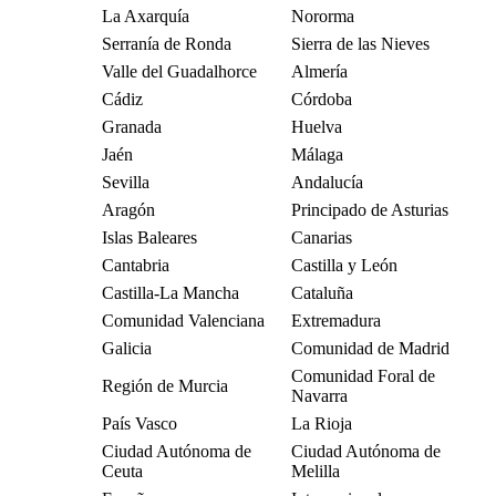
La Axarquía
Nororma
Serranía de Ronda
Sierra de las Nieves
Valle del Guadalhorce
Almería
Cádiz
Córdoba
Granada
Huelva
Jaén
Málaga
Sevilla
Andalucía
Aragón
Principado de Asturias
Islas Baleares
Canarias
Cantabria
Castilla y León
Castilla-La Mancha
Cataluña
Comunidad Valenciana
Extremadura
Galicia
Comunidad de Madrid
Comunidad Foral de
Región de Murcia
Navarra
País Vasco
La Rioja
Ciudad Autónoma de
Ciudad Autónoma de
Ceuta
Melilla