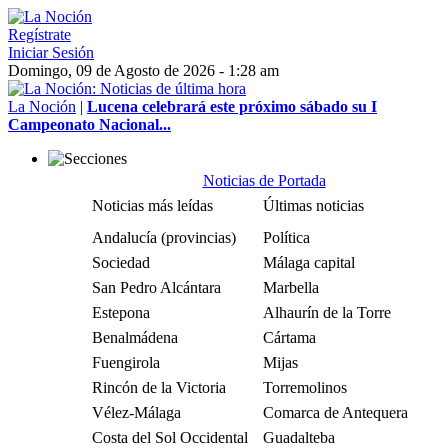
Regístrate
Iniciar Sesión
Domingo, 09 de Agosto de 2026 - 1:28 am
La Noción
|
Lucena celebrará este próximo sábado su I
Campeonato Nacional...
Noticias de Portada
Noticias más leídas
Últimas noticias
Andalucía (provincias)
Política
Sociedad
Málaga capital
San Pedro Alcántara
Marbella
Estepona
Alhaurín de la Torre
Benalmádena
Cártama
Fuengirola
Mijas
Rincón de la Victoria
Torremolinos
Vélez-Málaga
Comarca de Antequera
Costa del Sol Occidental
Guadalteba