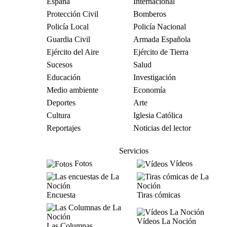
España
Internacional
Protección Civil
Bomberos
Policía Local
Policía Nacional
Guardia Civil
Armada Española
Ejército del Aire
Ejército de Tierra
Sucesos
Salud
Educación
Investigación
Medio ambiente
Economía
Deportes
Arte
Cultura
Iglesia Católica
Reportajes
Noticias del lector
Servicios
Fotos
Vídeos
Encuesta
Tiras cómicas
Vídeos La Noción
Las Columnas