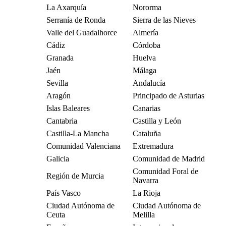
La Axarquía
Nororma
Serranía de Ronda
Sierra de las Nieves
Valle del Guadalhorce
Almería
Cádiz
Córdoba
Granada
Huelva
Jaén
Málaga
Sevilla
Andalucía
Aragón
Principado de Asturias
Islas Baleares
Canarias
Cantabria
Castilla y León
Castilla-La Mancha
Cataluña
Comunidad Valenciana
Extremadura
Galicia
Comunidad de Madrid
Comunidad Foral de
Región de Murcia
Navarra
País Vasco
La Rioja
Ciudad Autónoma de
Ciudad Autónoma de
Ceuta
Melilla