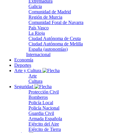
Extremadura
Galicia
Comunidad de Madrid
Región de Murcia
Comunidad Foral de Navarra
País Vasco
La Rioja
Ciudad Autónoma de Ceuta
Ciudad Autónoma de Melilla
España (autonomías)
Internacional
Economía
Deportes
Arte y Cultura
Arte
Cultura
Seguridad
Protección Civil
Bomberos
Policía Local
Policía Nacional
Guardia Civil
Armada Española
Ejército del Aire
Ejército de Tierra