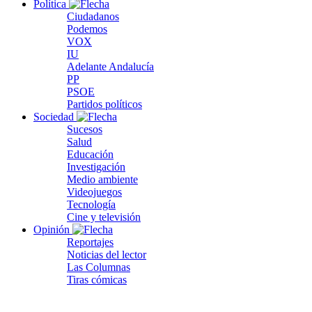
Política
Ciudadanos
Podemos
VOX
IU
Adelante Andalucía
PP
PSOE
Partidos políticos
Sociedad
Sucesos
Salud
Educación
Investigación
Medio ambiente
Videojuegos
Tecnología
Cine y televisión
Opinión
Reportajes
Noticias del lector
Las Columnas
Tiras cómicas