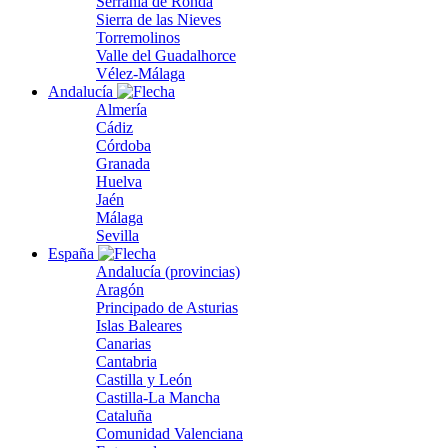
Serranía de Ronda
Sierra de las Nieves
Torremolinos
Valle del Guadalhorce
Vélez-Málaga
Andalucía
Almería
Cádiz
Córdoba
Granada
Huelva
Jaén
Málaga
Sevilla
España
Andalucía (provincias)
Aragón
Principado de Asturias
Islas Baleares
Canarias
Cantabria
Castilla y León
Castilla-La Mancha
Cataluña
Comunidad Valenciana