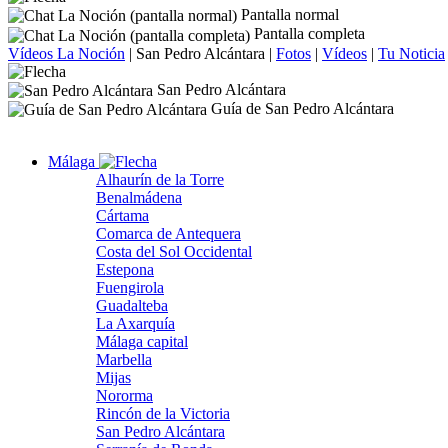
Pantalla normal
Pantalla completa
Vídeos La Noción
|
San Pedro Alcántara
|
Fotos
|
Vídeos
|
Tu Noticia
San Pedro Alcántara
Guía de San Pedro Alcántara
Málaga
Alhaurín de la Torre
Benalmádena
Cártama
Comarca de Antequera
Costa del Sol Occidental
Estepona
Fuengirola
Guadalteba
La Axarquía
Málaga capital
Marbella
Mijas
Nororma
Rincón de la Victoria
San Pedro Alcántara