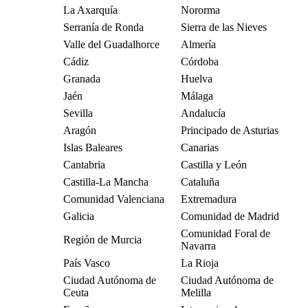
La Axarquía
Nororma
Serranía de Ronda
Sierra de las Nieves
Valle del Guadalhorce
Almería
Cádiz
Córdoba
Granada
Huelva
Jaén
Málaga
Sevilla
Andalucía
Aragón
Principado de Asturias
Islas Baleares
Canarias
Cantabria
Castilla y León
Castilla-La Mancha
Cataluña
Comunidad Valenciana
Extremadura
Galicia
Comunidad de Madrid
Comunidad Foral de
Región de Murcia
Navarra
País Vasco
La Rioja
Ciudad Autónoma de
Ciudad Autónoma de
Ceuta
Melilla