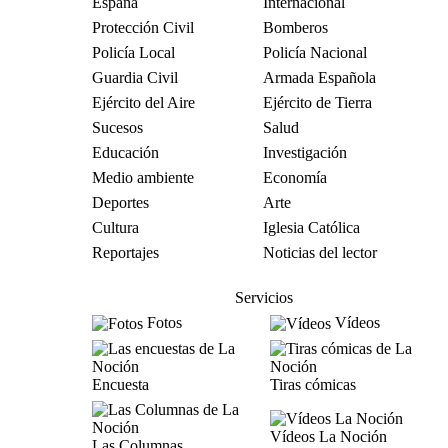
España
Internacional
Protección Civil
Bomberos
Policía Local
Policía Nacional
Guardia Civil
Armada Española
Ejército del Aire
Ejército de Tierra
Sucesos
Salud
Educación
Investigación
Medio ambiente
Economía
Deportes
Arte
Cultura
Iglesia Católica
Reportajes
Noticias del lector
Servicios
Fotos
Vídeos
Encuesta
Tiras cómicas
Vídeos La Noción
Las Columnas