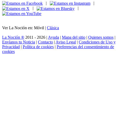
|
|
|
|
Ver La Noción en: Móvil |
Clásica
La Noción ®
2011 - 2026 |
Ayuda
|
Mapa del sitio
|
Quienes somos
|
Envíanos tu Noticia
|
Contacto
|
Aviso Legal
|
Condiciones de Uso y
Privacidad
|
Política de cookies
|
Preferencias del consentimiento de
cookies