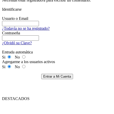
Necesitas estar registrado/a para escribir un comentario.
Identificarse
Usuario o Email
¿Todavía no se ha registrado?
Contraseña
¿Olvidó su Clave?
Entrada automática
Si
No
Agregarme a los usuarios activos
Si
No
Entrar a Mi Cuenta
DESTACADOS