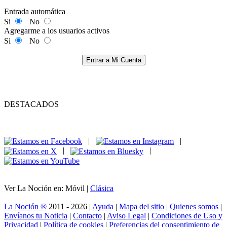
Entrada automática
Si
No
Agregarme a los usuarios activos
Si
No
Entrar a Mi Cuenta
DESTACADOS
|
|
|
|
Ver La Noción en: Móvil |
Clásica
La Noción ®
2011 - 2026 |
Ayuda
|
Mapa del sitio
|
Quienes somos
|
Envíanos tu Noticia
|
Contacto
|
Aviso Legal
|
Condiciones de Uso y
Privacidad
|
Política de cookies
|
Preferencias del consentimiento de