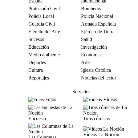
España
Internacional
Protección Civil
Bomberos
Policía Local
Policía Nacional
Guardia Civil
Armada Española
Ejército del Aire
Ejército de Tierra
Sucesos
Salud
Educación
Investigación
Medio ambiente
Economía
Deportes
Arte
Cultura
Iglesia Católica
Reportajes
Noticias del lector
Servicios
Fotos
Vídeos
Encuesta
Tiras cómicas
Vídeos La Noción
Las Columnas