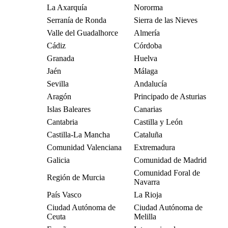
La Axarquía
Nororma
Serranía de Ronda
Sierra de las Nieves
Valle del Guadalhorce
Almería
Cádiz
Córdoba
Granada
Huelva
Jaén
Málaga
Sevilla
Andalucía
Aragón
Principado de Asturias
Islas Baleares
Canarias
Cantabria
Castilla y León
Castilla-La Mancha
Cataluña
Comunidad Valenciana
Extremadura
Galicia
Comunidad de Madrid
Comunidad Foral de
Región de Murcia
Navarra
País Vasco
La Rioja
Ciudad Autónoma de
Ciudad Autónoma de
Ceuta
Melilla