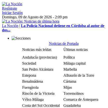
Regístrate
Iniciar Sesión
Domingo, 09 de Agosto de 2026 - 2:09 pm
La Noción
|
La Policía Nacional detiene en Córdoba al autor de
dos...
Noticias de Portada
Noticias más leídas
Últimas noticias
Andalucía (provincias)
Política
Sociedad
Málaga capital
San Pedro Alcántara
Marbella
Estepona
Alhaurín de la Torre
Benalmádena
Cártama
Fuengirola
Mijas
Rincón de la Victoria
Torremolinos
Vélez-Málaga
Comarca de Antequera
Costa del Sol Occidental
Guadalteba