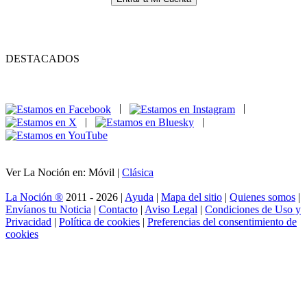
DESTACADOS
|
|
|
|
Ver La Noción en: Móvil |
Clásica
La Noción ®
2011 - 2026 |
Ayuda
|
Mapa del sitio
|
Quienes somos
|
Envíanos tu Noticia
|
Contacto
|
Aviso Legal
|
Condiciones de Uso y
Privacidad
|
Política de cookies
|
Preferencias del consentimiento de
cookies