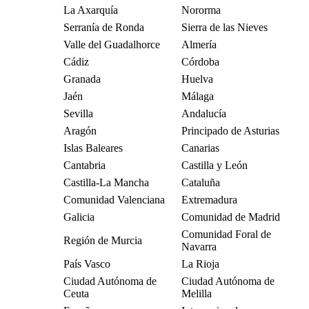
La Axarquía
Nororma
Serranía de Ronda
Sierra de las Nieves
Valle del Guadalhorce
Almería
Cádiz
Córdoba
Granada
Huelva
Jaén
Málaga
Sevilla
Andalucía
Aragón
Principado de Asturias
Islas Baleares
Canarias
Cantabria
Castilla y León
Castilla-La Mancha
Cataluña
Comunidad Valenciana
Extremadura
Galicia
Comunidad de Madrid
Comunidad Foral de
Región de Murcia
Navarra
País Vasco
La Rioja
Ciudad Autónoma de
Ciudad Autónoma de
Ceuta
Melilla