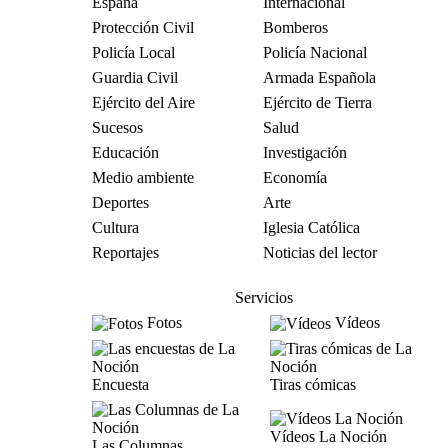
España
Internacional
Protección Civil
Bomberos
Policía Local
Policía Nacional
Guardia Civil
Armada Española
Ejército del Aire
Ejército de Tierra
Sucesos
Salud
Educación
Investigación
Medio ambiente
Economía
Deportes
Arte
Cultura
Iglesia Católica
Reportajes
Noticias del lector
Servicios
Fotos
Vídeos
Encuesta
Tiras cómicas
Vídeos La Noción
Las Columnas