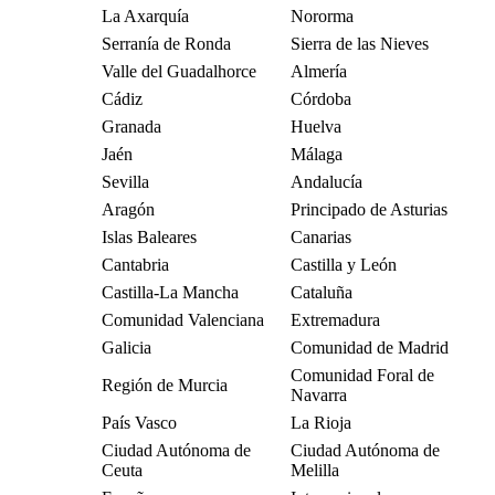
La Axarquía
Nororma
Serranía de Ronda
Sierra de las Nieves
Valle del Guadalhorce
Almería
Cádiz
Córdoba
Granada
Huelva
Jaén
Málaga
Sevilla
Andalucía
Aragón
Principado de Asturias
Islas Baleares
Canarias
Cantabria
Castilla y León
Castilla-La Mancha
Cataluña
Comunidad Valenciana
Extremadura
Galicia
Comunidad de Madrid
Comunidad Foral de
Región de Murcia
Navarra
País Vasco
La Rioja
Ciudad Autónoma de
Ciudad Autónoma de
Ceuta
Melilla