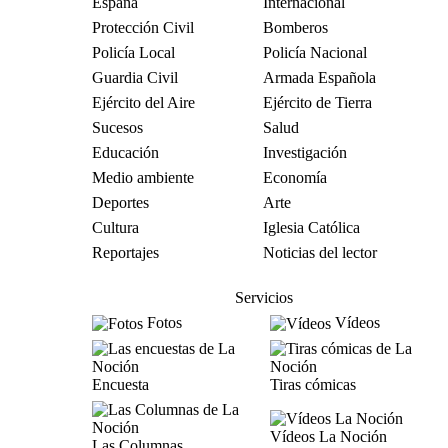
España
Internacional
Protección Civil
Bomberos
Policía Local
Policía Nacional
Guardia Civil
Armada Española
Ejército del Aire
Ejército de Tierra
Sucesos
Salud
Educación
Investigación
Medio ambiente
Economía
Deportes
Arte
Cultura
Iglesia Católica
Reportajes
Noticias del lector
Servicios
Fotos
Vídeos
Encuesta
Tiras cómicas
Vídeos La Noción
Las Columnas