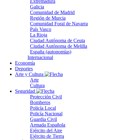
Extremadura
Galicia
Comunidad de Madrid
Región de Murcia
Comunidad Foral de Navarra
País Vasco
La Rioja
Ciudad Autónoma de Ceuta
Ciudad Autónoma de Melilla
España (autonomías)
Internacional
Economía
Deportes
Arte y Cultura
Arte
Cultura
Seguridad
Protección Civil
Bomberos
Policía Local
Policía Nacional
Guardia Civil
Armada Española
Ejército del Aire
Ejército de Tierra