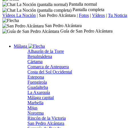
Pantalla normal
Pantalla completa
Vídeos La Noción
|
San Pedro Alcántara
|
Fotos
|
Vídeos
|
Tu Noticia
San Pedro Alcántara
Guía de San Pedro Alcántara
Málaga
Alhaurín de la Torre
Benalmádena
Cártama
Comarca de Antequera
Costa del Sol Occidental
Estepona
Fuengirola
Guadalteba
La Axarquía
Málaga capital
Marbella
Mijas
Nororma
Rincón de la Victoria
San Pedro Alcántara