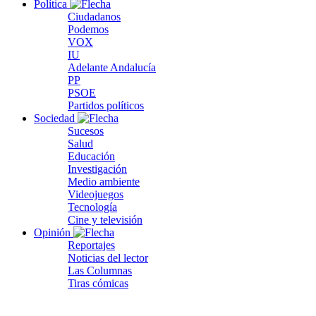
Política
Ciudadanos
Podemos
VOX
IU
Adelante Andalucía
PP
PSOE
Partidos políticos
Sociedad
Sucesos
Salud
Educación
Investigación
Medio ambiente
Videojuegos
Tecnología
Cine y televisión
Opinión
Reportajes
Noticias del lector
Las Columnas
Tiras cómicas