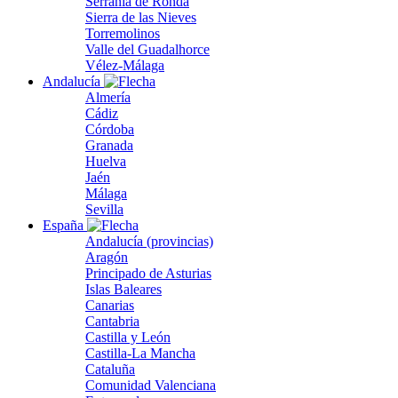
Serranía de Ronda
Sierra de las Nieves
Torremolinos
Valle del Guadalhorce
Vélez-Málaga
Andalucía
Almería
Cádiz
Córdoba
Granada
Huelva
Jaén
Málaga
Sevilla
España
Andalucía (provincias)
Aragón
Principado de Asturias
Islas Baleares
Canarias
Cantabria
Castilla y León
Castilla-La Mancha
Cataluña
Comunidad Valenciana