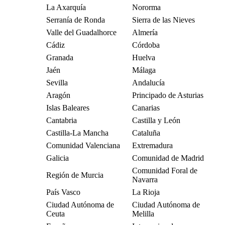
La Axarquía
Nororma
Serranía de Ronda
Sierra de las Nieves
Valle del Guadalhorce
Almería
Cádiz
Córdoba
Granada
Huelva
Jaén
Málaga
Sevilla
Andalucía
Aragón
Principado de Asturias
Islas Baleares
Canarias
Cantabria
Castilla y León
Castilla-La Mancha
Cataluña
Comunidad Valenciana
Extremadura
Galicia
Comunidad de Madrid
Comunidad Foral de
Región de Murcia
Navarra
País Vasco
La Rioja
Ciudad Autónoma de
Ciudad Autónoma de
Ceuta
Melilla