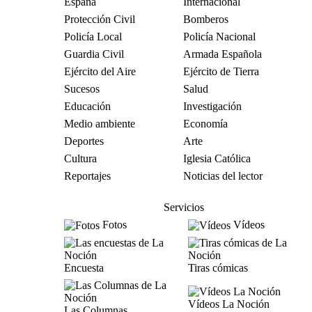
España
Internacional
Protección Civil
Bomberos
Policía Local
Policía Nacional
Guardia Civil
Armada Española
Ejército del Aire
Ejército de Tierra
Sucesos
Salud
Educación
Investigación
Medio ambiente
Economía
Deportes
Arte
Cultura
Iglesia Católica
Reportajes
Noticias del lector
Servicios
Fotos
Vídeos
Encuesta
Tiras cómicas
Vídeos La Noción
Las Columnas