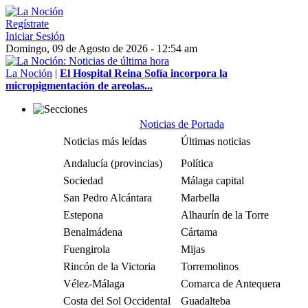
Regístrate
Iniciar Sesión
Domingo, 09 de Agosto de 2026 - 12:54 am
La Noción
|
El Hospital Reina Sofía incorpora la
micropigmentación de areolas...
Noticias de Portada
Noticias más leídas
Últimas noticias
Andalucía (provincias)
Política
Sociedad
Málaga capital
San Pedro Alcántara
Marbella
Estepona
Alhaurín de la Torre
Benalmádena
Cártama
Fuengirola
Mijas
Rincón de la Victoria
Torremolinos
Vélez-Málaga
Comarca de Antequera
Costa del Sol Occidental
Guadalteba