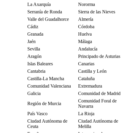
La Axarquía
Nororma
Serranía de Ronda
Sierra de las Nieves
Valle del Guadalhorce
Almería
Cádiz
Córdoba
Granada
Huelva
Jaén
Málaga
Sevilla
Andalucía
Aragón
Principado de Asturias
Islas Baleares
Canarias
Cantabria
Castilla y León
Castilla-La Mancha
Cataluña
Comunidad Valenciana
Extremadura
Galicia
Comunidad de Madrid
Comunidad Foral de
Región de Murcia
Navarra
País Vasco
La Rioja
Ciudad Autónoma de
Ciudad Autónoma de
Ceuta
Melilla