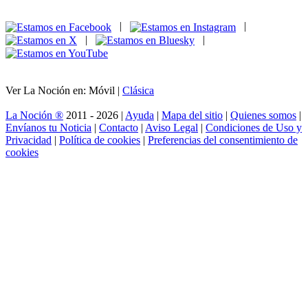
|
|
|
|
Ver La Noción en: Móvil |
Clásica
La Noción ®
2011 - 2026 |
Ayuda
|
Mapa del sitio
|
Quienes somos
|
Envíanos tu Noticia
|
Contacto
|
Aviso Legal
|
Condiciones de Uso y
Privacidad
|
Política de cookies
|
Preferencias del consentimiento de
cookies