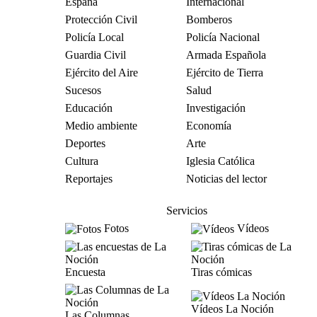
España
Internacional
Protección Civil
Bomberos
Policía Local
Policía Nacional
Guardia Civil
Armada Española
Ejército del Aire
Ejército de Tierra
Sucesos
Salud
Educación
Investigación
Medio ambiente
Economía
Deportes
Arte
Cultura
Iglesia Católica
Reportajes
Noticias del lector
Servicios
Fotos
Vídeos
Encuesta
Tiras cómicas
Vídeos La Noción
Las Columnas