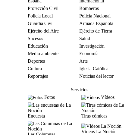
España
Internacional
Protección Civil
Bomberos
Policía Local
Policía Nacional
Guardia Civil
Armada Española
Ejército del Aire
Ejército de Tierra
Sucesos
Salud
Educación
Investigación
Medio ambiente
Economía
Deportes
Arte
Cultura
Iglesia Católica
Reportajes
Noticias del lector
Servicios
Fotos
Vídeos
Encuesta
Tiras cómicas
Vídeos La Noción
Las Columnas