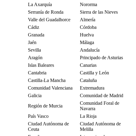
La Axarquía
Nororma
Serranía de Ronda
Sierra de las Nieves
Valle del Guadalhorce
Almería
Cádiz
Córdoba
Granada
Huelva
Jaén
Málaga
Sevilla
Andalucía
Aragón
Principado de Asturias
Islas Baleares
Canarias
Cantabria
Castilla y León
Castilla-La Mancha
Cataluña
Comunidad Valenciana
Extremadura
Galicia
Comunidad de Madrid
Comunidad Foral de
Región de Murcia
Navarra
País Vasco
La Rioja
Ciudad Autónoma de
Ciudad Autónoma de
Ceuta
Melilla