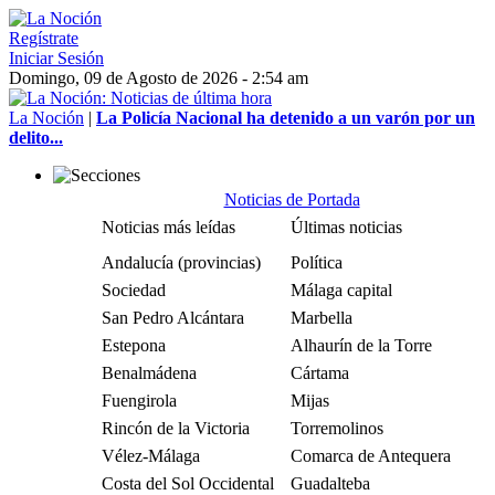
Regístrate
Iniciar Sesión
Domingo, 09 de Agosto de 2026 - 2:54 am
La Noción
|
La Policía Nacional ha detenido a un varón por un
delito...
Noticias de Portada
Noticias más leídas
Últimas noticias
Andalucía (provincias)
Política
Sociedad
Málaga capital
San Pedro Alcántara
Marbella
Estepona
Alhaurín de la Torre
Benalmádena
Cártama
Fuengirola
Mijas
Rincón de la Victoria
Torremolinos
Vélez-Málaga
Comarca de Antequera
Costa del Sol Occidental
Guadalteba