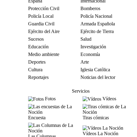
España
Internacional
Protección Civil
Bomberos
Policía Local
Policía Nacional
Guardia Civil
Armada Española
Ejército del Aire
Ejército de Tierra
Sucesos
Salud
Educación
Investigación
Medio ambiente
Economía
Deportes
Arte
Cultura
Iglesia Católica
Reportajes
Noticias del lector
Servicios
Fotos
Vídeos
Encuesta
Tiras cómicas
Vídeos La Noción
Las Columnas