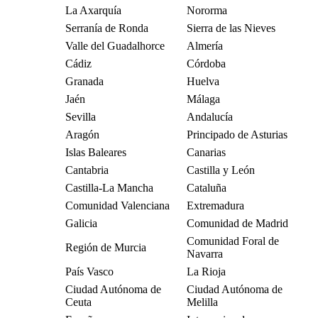
La Axarquía
Nororma
Serranía de Ronda
Sierra de las Nieves
Valle del Guadalhorce
Almería
Cádiz
Córdoba
Granada
Huelva
Jaén
Málaga
Sevilla
Andalucía
Aragón
Principado de Asturias
Islas Baleares
Canarias
Cantabria
Castilla y León
Castilla-La Mancha
Cataluña
Comunidad Valenciana
Extremadura
Galicia
Comunidad de Madrid
Comunidad Foral de
Región de Murcia
Navarra
País Vasco
La Rioja
Ciudad Autónoma de
Ciudad Autónoma de
Ceuta
Melilla