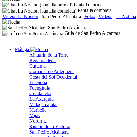
Pantalla normal
Pantalla completa
Vídeos La Noción
|
San Pedro Alcántara
|
Fotos
|
Vídeos
|
Tu Noticia
San Pedro Alcántara
Guía de San Pedro Alcántara
Málaga
Alhaurín de la Torre
Benalmádena
Cártama
Comarca de Antequera
Costa del Sol Occidental
Estepona
Fuengirola
Guadalteba
La Axarquía
Málaga capital
Marbella
Mijas
Nororma
Rincón de la Victoria
San Pedro Alcántara