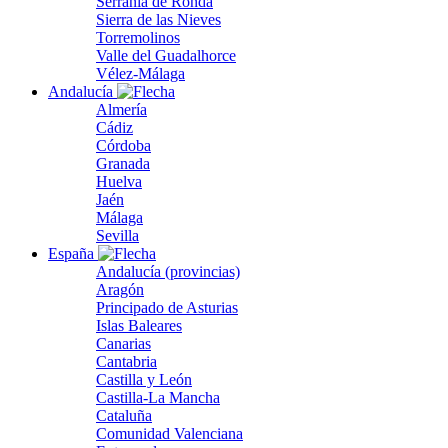
Serranía de Ronda
Sierra de las Nieves
Torremolinos
Valle del Guadalhorce
Vélez-Málaga
Andalucía
Almería
Cádiz
Córdoba
Granada
Huelva
Jaén
Málaga
Sevilla
España
Andalucía (provincias)
Aragón
Principado de Asturias
Islas Baleares
Canarias
Cantabria
Castilla y León
Castilla-La Mancha
Cataluña
Comunidad Valenciana