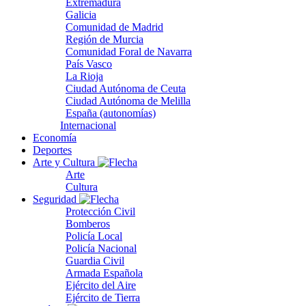
Extremadura
Galicia
Comunidad de Madrid
Región de Murcia
Comunidad Foral de Navarra
País Vasco
La Rioja
Ciudad Autónoma de Ceuta
Ciudad Autónoma de Melilla
España (autonomías)
Internacional
Economía
Deportes
Arte y Cultura
Arte
Cultura
Seguridad
Protección Civil
Bomberos
Policía Local
Policía Nacional
Guardia Civil
Armada Española
Ejército del Aire
Ejército de Tierra