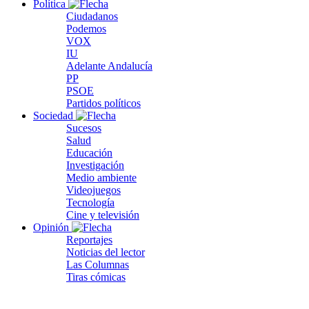
Política
Ciudadanos
Podemos
VOX
IU
Adelante Andalucía
PP
PSOE
Partidos políticos
Sociedad
Sucesos
Salud
Educación
Investigación
Medio ambiente
Videojuegos
Tecnología
Cine y televisión
Opinión
Reportajes
Noticias del lector
Las Columnas
Tiras cómicas