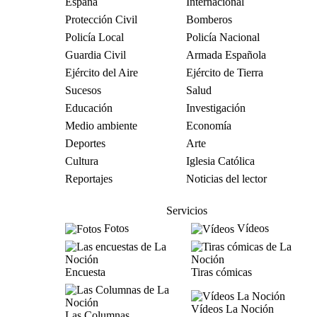
España
Internacional
Protección Civil
Bomberos
Policía Local
Policía Nacional
Guardia Civil
Armada Española
Ejército del Aire
Ejército de Tierra
Sucesos
Salud
Educación
Investigación
Medio ambiente
Economía
Deportes
Arte
Cultura
Iglesia Católica
Reportajes
Noticias del lector
Servicios
Fotos
Vídeos
Encuesta
Tiras cómicas
Vídeos La Noción
Las Columnas