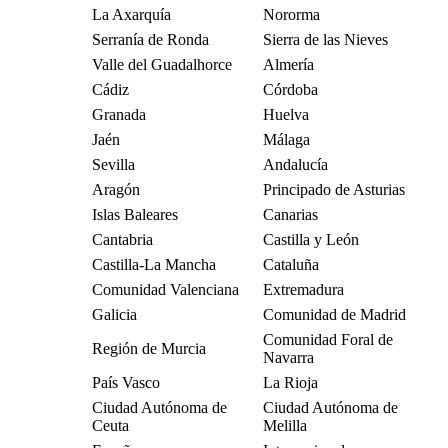
La Axarquía
Nororma
Serranía de Ronda
Sierra de las Nieves
Valle del Guadalhorce
Almería
Cádiz
Córdoba
Granada
Huelva
Jaén
Málaga
Sevilla
Andalucía
Aragón
Principado de Asturias
Islas Baleares
Canarias
Cantabria
Castilla y León
Castilla-La Mancha
Cataluña
Comunidad Valenciana
Extremadura
Galicia
Comunidad de Madrid
Comunidad Foral de
Región de Murcia
Navarra
País Vasco
La Rioja
Ciudad Autónoma de
Ciudad Autónoma de
Ceuta
Melilla