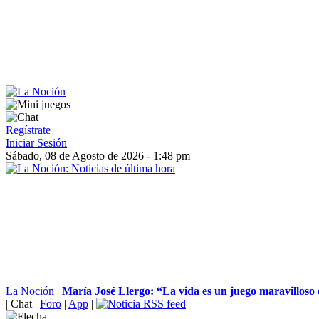
Regístrate
Iniciar Sesión
Sábado, 08 de Agosto de 2026 - 1:48 pm
La Noción
|
María José Llergo: “La vida es un juego maravilloso e
|
Chat
|
Foro
|
App
|