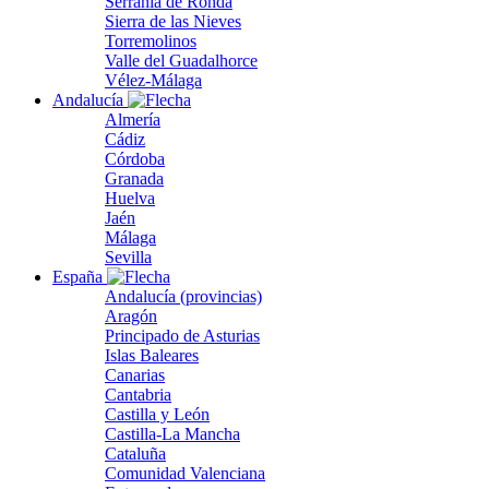
Serranía de Ronda
Sierra de las Nieves
Torremolinos
Valle del Guadalhorce
Vélez-Málaga
Andalucía
Almería
Cádiz
Córdoba
Granada
Huelva
Jaén
Málaga
Sevilla
España
Andalucía (provincias)
Aragón
Principado de Asturias
Islas Baleares
Canarias
Cantabria
Castilla y León
Castilla-La Mancha
Cataluña
Comunidad Valenciana