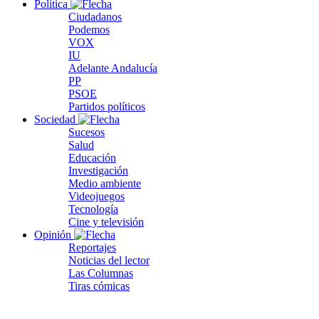
Política
Ciudadanos
Podemos
VOX
IU
Adelante Andalucía
PP
PSOE
Partidos políticos
Sociedad
Sucesos
Salud
Educación
Investigación
Medio ambiente
Videojuegos
Tecnología
Cine y televisión
Opinión
Reportajes
Noticias del lector
Las Columnas
Tiras cómicas