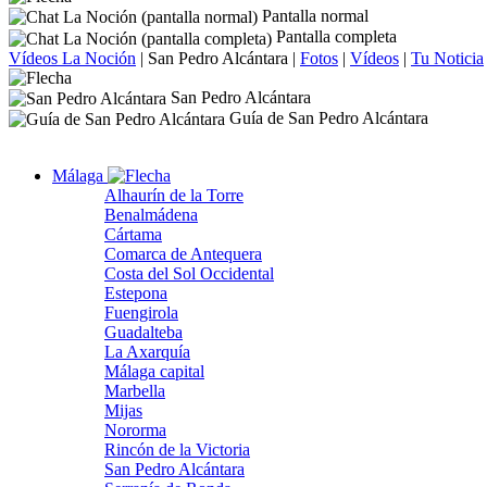
Pantalla normal
Pantalla completa
Vídeos La Noción
|
San Pedro Alcántara
|
Fotos
|
Vídeos
|
Tu Noticia
San Pedro Alcántara
Guía de San Pedro Alcántara
Málaga
Alhaurín de la Torre
Benalmádena
Cártama
Comarca de Antequera
Costa del Sol Occidental
Estepona
Fuengirola
Guadalteba
La Axarquía
Málaga capital
Marbella
Mijas
Nororma
Rincón de la Victoria
San Pedro Alcántara