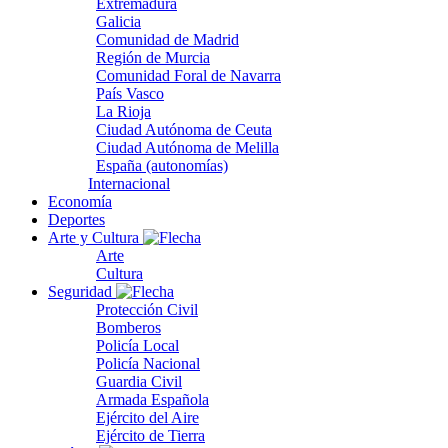
Extremadura
Galicia
Comunidad de Madrid
Región de Murcia
Comunidad Foral de Navarra
País Vasco
La Rioja
Ciudad Autónoma de Ceuta
Ciudad Autónoma de Melilla
España (autonomías)
Internacional
Economía
Deportes
Arte y Cultura
Arte
Cultura
Seguridad
Protección Civil
Bomberos
Policía Local
Policía Nacional
Guardia Civil
Armada Española
Ejército del Aire
Ejército de Tierra