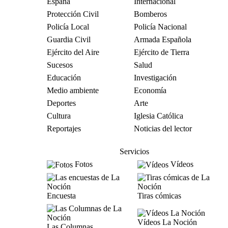
España
Internacional
Protección Civil
Bomberos
Policía Local
Policía Nacional
Guardia Civil
Armada Española
Ejército del Aire
Ejército de Tierra
Sucesos
Salud
Educación
Investigación
Medio ambiente
Economía
Deportes
Arte
Cultura
Iglesia Católica
Reportajes
Noticias del lector
Servicios
Fotos
Vídeos
Encuesta
Tiras cómicas
Vídeos La Noción
Las Columnas