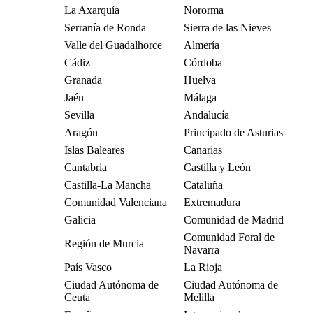
La Axarquía
Nororma
Serranía de Ronda
Sierra de las Nieves
Valle del Guadalhorce
Almería
Cádiz
Córdoba
Granada
Huelva
Jaén
Málaga
Sevilla
Andalucía
Aragón
Principado de Asturias
Islas Baleares
Canarias
Cantabria
Castilla y León
Castilla-La Mancha
Cataluña
Comunidad Valenciana
Extremadura
Galicia
Comunidad de Madrid
Comunidad Foral de
Región de Murcia
Navarra
País Vasco
La Rioja
Ciudad Autónoma de
Ciudad Autónoma de
Ceuta
Melilla