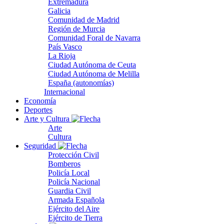
Extremadura
Galicia
Comunidad de Madrid
Región de Murcia
Comunidad Foral de Navarra
País Vasco
La Rioja
Ciudad Autónoma de Ceuta
Ciudad Autónoma de Melilla
España (autonomías)
Internacional
Economía
Deportes
Arte y Cultura
Arte
Cultura
Seguridad
Protección Civil
Bomberos
Policía Local
Policía Nacional
Guardia Civil
Armada Española
Ejército del Aire
Ejército de Tierra