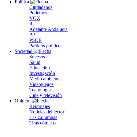
Política
Ciudadanos
Podemos
VOX
IU
Adelante Andalucía
PP
PSOE
Partidos políticos
Sociedad
Sucesos
Salud
Educación
Investigación
Medio ambiente
Videojuegos
Tecnología
Cine y televisión
Opinión
Reportajes
Noticias del lector
Las Columnas
Tiras cómicas