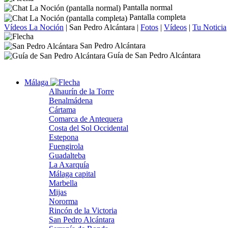
Pantalla normal
Pantalla completa
Vídeos La Noción
|
San Pedro Alcántara
|
Fotos
|
Vídeos
|
Tu Noticia
San Pedro Alcántara
Guía de San Pedro Alcántara
Málaga
Alhaurín de la Torre
Benalmádena
Cártama
Comarca de Antequera
Costa del Sol Occidental
Estepona
Fuengirola
Guadalteba
La Axarquía
Málaga capital
Marbella
Mijas
Nororma
Rincón de la Victoria
San Pedro Alcántara