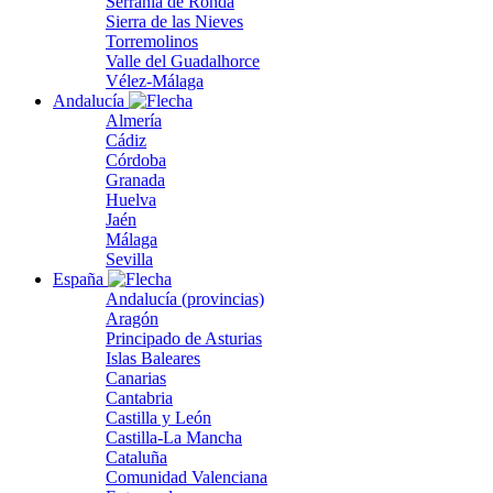
Serranía de Ronda
Sierra de las Nieves
Torremolinos
Valle del Guadalhorce
Vélez-Málaga
Andalucía
Almería
Cádiz
Córdoba
Granada
Huelva
Jaén
Málaga
Sevilla
España
Andalucía (provincias)
Aragón
Principado de Asturias
Islas Baleares
Canarias
Cantabria
Castilla y León
Castilla-La Mancha
Cataluña
Comunidad Valenciana