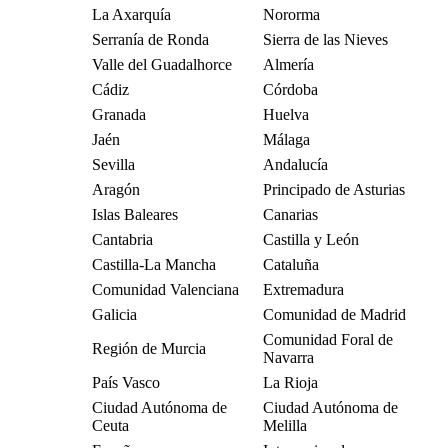
La Axarquía
Nororma
Serranía de Ronda
Sierra de las Nieves
Valle del Guadalhorce
Almería
Cádiz
Córdoba
Granada
Huelva
Jaén
Málaga
Sevilla
Andalucía
Aragón
Principado de Asturias
Islas Baleares
Canarias
Cantabria
Castilla y León
Castilla-La Mancha
Cataluña
Comunidad Valenciana
Extremadura
Galicia
Comunidad de Madrid
Comunidad Foral de
Región de Murcia
Navarra
País Vasco
La Rioja
Ciudad Autónoma de
Ciudad Autónoma de
Ceuta
Melilla