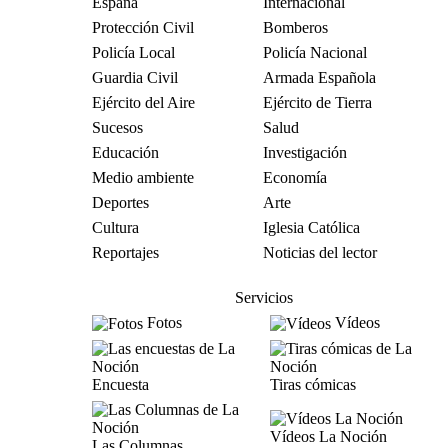
España
Internacional
Protección Civil
Bomberos
Policía Local
Policía Nacional
Guardia Civil
Armada Española
Ejército del Aire
Ejército de Tierra
Sucesos
Salud
Educación
Investigación
Medio ambiente
Economía
Deportes
Arte
Cultura
Iglesia Católica
Reportajes
Noticias del lector
Servicios
Fotos
Vídeos
Encuesta
Tiras cómicas
Vídeos La Noción
Las Columnas