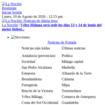
Regístrate
Iniciar Sesión
Lunes, 10 de Agosto de 2026 - 12:15 pm
La Noción
|
Vélez-Málaga será sede los días 13 y 14 de junio del
mejor fútbol...
Noticias de Portada
Noticias más leídas
Últimas noticias
Andalucía (provincias)
Política
Sociedad
Málaga capital
San Pedro Alcántara
Marbella
Estepona
Alhaurín de la Torre
Benalmádena
Cártama
Fuengirola
Mijas
Rincón de la Victoria
Torremolinos
Vélez-Málaga
Comarca de Antequera
Costa del Sol Occidental
Guadalteba