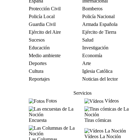
España
Internacional
Protección Civil
Bomberos
Policía Local
Policía Nacional
Guardia Civil
Armada Española
Ejército del Aire
Ejército de Tierra
Sucesos
Salud
Educación
Investigación
Medio ambiente
Economía
Deportes
Arte
Cultura
Iglesia Católica
Reportajes
Noticias del lector
Servicios
Fotos
Vídeos
Encuesta
Tiras cómicas
Vídeos La Noción
Las Columnas