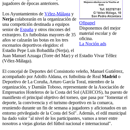
jugadores de épocas anteriores.
Los Ayuntamientos de
Vélez-Málaga
y
Nerja
colaborarán en la organización de
Ofipapel
una competición destinada a equipos
Disponemos del mejor
senior de
España
y otros rincones del
material escolar y de
extranjero. Ex futbolistas mayores de 35
oficina.
años se calzarán las botas en los tres
La Noción ads
escenarios deportivos elegidos: el
Estadio Pepe Luis Bobadilla (Nerja), el
Juan Manuel Azuaga (Torre del Mar) y el Estadio Vivar Téllez
(Vélez-Málaga).
El concejal de Deportes del Consistorio veleño, Manuel Gutiérrez,
acompañado por Adolfo Aldana, ex futbolista de Real
Madrid
o
Deportivo de La Coruña, Arturo García Toral, miembro de la
organización, y Damián Toboso, representante de la Asociación de
Empresarios Hoteleros de la Costa del Sol (AEHCOS), ha puesto de
manifiesto el principal objetivo del torneo, que pasa por "fomentar el
deporte, la convivencia y el turismo deportivo en la comarca,
reuniendo durante un fin de semana a jugadores y aficionados en un
entorno privilegiado de la Costa del Sol". Además, el edil municipal
ha dado valor "al nivel de los participantes, vamos a tener entre
nosotros a viejas glorias del fútbol nacional e internacional".