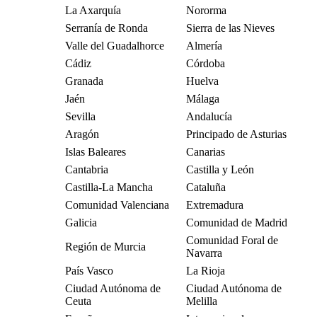
La Axarquía
Nororma
Serranía de Ronda
Sierra de las Nieves
Valle del Guadalhorce
Almería
Cádiz
Córdoba
Granada
Huelva
Jaén
Málaga
Sevilla
Andalucía
Aragón
Principado de Asturias
Islas Baleares
Canarias
Cantabria
Castilla y León
Castilla-La Mancha
Cataluña
Comunidad Valenciana
Extremadura
Galicia
Comunidad de Madrid
Comunidad Foral de
Región de Murcia
Navarra
País Vasco
La Rioja
Ciudad Autónoma de
Ciudad Autónoma de
Ceuta
Melilla