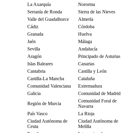
La Axarquía
Nororma
Serranía de Ronda
Sierra de las Nieves
Valle del Guadalhorce
Almería
Cádiz
Córdoba
Granada
Huelva
Jaén
Málaga
Sevilla
Andalucía
Aragón
Principado de Asturias
Islas Baleares
Canarias
Cantabria
Castilla y León
Castilla-La Mancha
Cataluña
Comunidad Valenciana
Extremadura
Galicia
Comunidad de Madrid
Comunidad Foral de
Región de Murcia
Navarra
País Vasco
La Rioja
Ciudad Autónoma de
Ciudad Autónoma de
Ceuta
Melilla