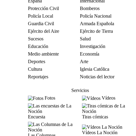
España
Internacional
Protección Civil
Bomberos
Policía Local
Policía Nacional
Guardia Civil
Armada Española
Ejército del Aire
Ejército de Tierra
Sucesos
Salud
Educación
Investigación
Medio ambiente
Economía
Deportes
Arte
Cultura
Iglesia Católica
Reportajes
Noticias del lector
Servicios
Fotos
Vídeos
Encuesta
Tiras cómicas
Vídeos La Noción
Las Columnas