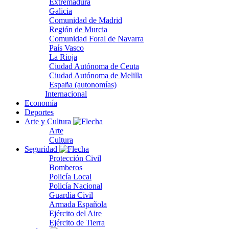
Extremadura
Galicia
Comunidad de Madrid
Región de Murcia
Comunidad Foral de Navarra
País Vasco
La Rioja
Ciudad Autónoma de Ceuta
Ciudad Autónoma de Melilla
España (autonomías)
Internacional
Economía
Deportes
Arte y Cultura
Arte
Cultura
Seguridad
Protección Civil
Bomberos
Policía Local
Policía Nacional
Guardia Civil
Armada Española
Ejército del Aire
Ejército de Tierra