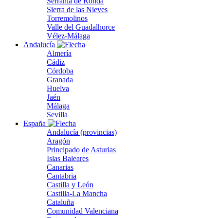
Serranía de Ronda
Sierra de las Nieves
Torremolinos
Valle del Guadalhorce
Vélez-Málaga
Andalucía
Almería
Cádiz
Córdoba
Granada
Huelva
Jaén
Málaga
Sevilla
España
Andalucía (provincias)
Aragón
Principado de Asturias
Islas Baleares
Canarias
Cantabria
Castilla y León
Castilla-La Mancha
Cataluña
Comunidad Valenciana