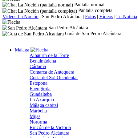
Pantalla normal
Pantalla completa
Vídeos La Noción
|
San Pedro Alcántara
|
Fotos
|
Vídeos
|
Tu Noticia
San Pedro Alcántara
Guía de San Pedro Alcántara
Málaga
Alhaurín de la Torre
Benalmádena
Cártama
Comarca de Antequera
Costa del Sol Occidental
Estepona
Fuengirola
Guadalteba
La Axarquía
Málaga capital
Marbella
Mijas
Nororma
Rincón de la Victoria
San Pedro Alcántara