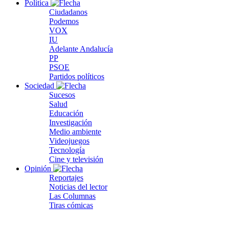
Política
Ciudadanos
Podemos
VOX
IU
Adelante Andalucía
PP
PSOE
Partidos políticos
Sociedad
Sucesos
Salud
Educación
Investigación
Medio ambiente
Videojuegos
Tecnología
Cine y televisión
Opinión
Reportajes
Noticias del lector
Las Columnas
Tiras cómicas