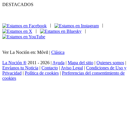
DESTACADOS
|
|
|
|
Ver La Noción en: Móvil |
Clásica
La Noción ®
2011 - 2026 |
Ayuda
|
Mapa del sitio
|
Quienes somos
|
Envíanos tu Noticia
|
Contacto
|
Aviso Legal
|
Condiciones de Uso y
Privacidad
|
Política de cookies
|
Preferencias del consentimiento de
cookies