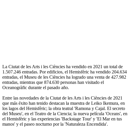
La Ciutat de les Arts i les Ciències ha vendido en 2021 un total de
1.507.246 entradas. Por edificios, el Hemisfèric ha vendido 204.634
entradas, el Museu de les Ciències ha logrado una venta de 427.982
entradas, mientras que 874.630 personas han visitado el
Oceanogràfic durante el pasado año.
Entre las novedades de la Ciutat de les Arts i les Ciències de 2021
que más éxito han tenido destacan la muestra de Leiko Ikemura, en
los lagos del Hemisfèric; la obra teatral 'Ramona y Cajal. El secreto
del Museu', en el Teatro de la Ciencia; la nueva película 'Oceans', en
el Hemisfèric y las experiencias 'Backstage Tour' y 'El Mar en tus
manos' y el paseo nocturno por la 'Naturaleza Encendida'.