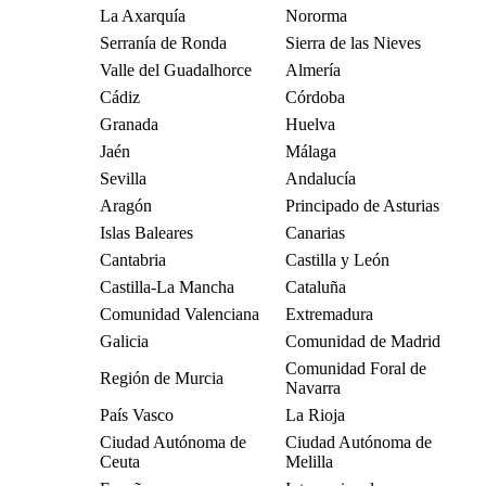
La Axarquía
Nororma
Serranía de Ronda
Sierra de las Nieves
Valle del Guadalhorce
Almería
Cádiz
Córdoba
Granada
Huelva
Jaén
Málaga
Sevilla
Andalucía
Aragón
Principado de Asturias
Islas Baleares
Canarias
Cantabria
Castilla y León
Castilla-La Mancha
Cataluña
Comunidad Valenciana
Extremadura
Galicia
Comunidad de Madrid
Comunidad Foral de
Región de Murcia
Navarra
País Vasco
La Rioja
Ciudad Autónoma de
Ciudad Autónoma de
Ceuta
Melilla