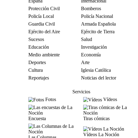
España
Internacional
Protección Civil
Bomberos
Policía Local
Policía Nacional
Guardia Civil
Armada Española
Ejército del Aire
Ejército de Tierra
Sucesos
Salud
Educación
Investigación
Medio ambiente
Economía
Deportes
Arte
Cultura
Iglesia Católica
Reportajes
Noticias del lector
Servicios
Fotos
Vídeos
Encuesta
Tiras cómicas
Vídeos La Noción
Las Columnas