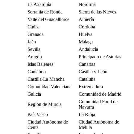
La Axarquía
Nororma
Serranía de Ronda
Sierra de las Nieves
Valle del Guadalhorce
Almería
Cádiz
Córdoba
Granada
Huelva
Jaén
Málaga
Sevilla
Andalucía
Aragón
Principado de Asturias
Islas Baleares
Canarias
Cantabria
Castilla y León
Castilla-La Mancha
Cataluña
Comunidad Valenciana
Extremadura
Galicia
Comunidad de Madrid
Comunidad Foral de
Región de Murcia
Navarra
País Vasco
La Rioja
Ciudad Autónoma de
Ciudad Autónoma de
Ceuta
Melilla