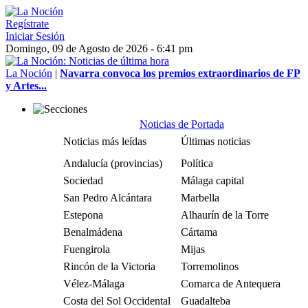
Regístrate
Iniciar Sesión
Domingo, 09 de Agosto de 2026 - 6:41 pm
La Noción
|
Navarra convoca los premios extraordinarios de FP
y Artes...
Noticias de Portada
Noticias más leídas
Últimas noticias
Andalucía (provincias)
Política
Sociedad
Málaga capital
San Pedro Alcántara
Marbella
Estepona
Alhaurín de la Torre
Benalmádena
Cártama
Fuengirola
Mijas
Rincón de la Victoria
Torremolinos
Vélez-Málaga
Comarca de Antequera
Costa del Sol Occidental
Guadalteba