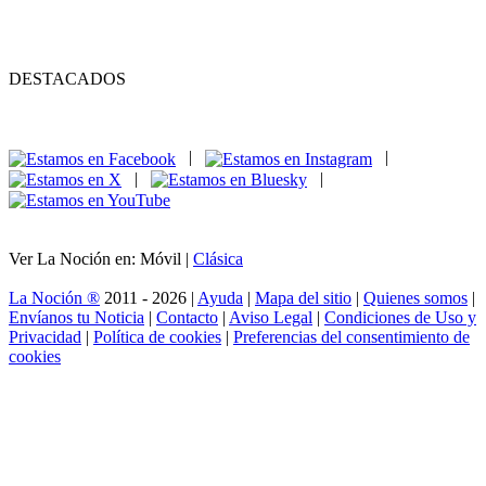
DESTACADOS
|
|
|
|
Ver La Noción en: Móvil |
Clásica
La Noción ®
2011 - 2026 |
Ayuda
|
Mapa del sitio
|
Quienes somos
|
Envíanos tu Noticia
|
Contacto
|
Aviso Legal
|
Condiciones de Uso y
Privacidad
|
Política de cookies
|
Preferencias del consentimiento de
cookies