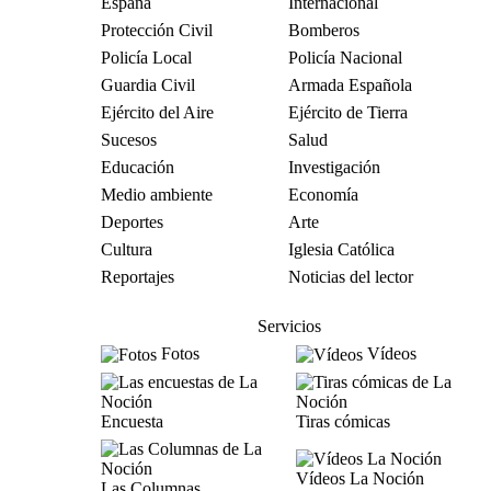
España
Internacional
Protección Civil
Bomberos
Policía Local
Policía Nacional
Guardia Civil
Armada Española
Ejército del Aire
Ejército de Tierra
Sucesos
Salud
Educación
Investigación
Medio ambiente
Economía
Deportes
Arte
Cultura
Iglesia Católica
Reportajes
Noticias del lector
Servicios
Fotos
Vídeos
Encuesta
Tiras cómicas
Vídeos La Noción
Las Columnas