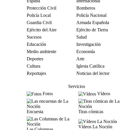
España
Internacional
Protección Civil
Bomberos
Policía Local
Policía Nacional
Guardia Civil
Armada Española
Ejército del Aire
Ejército de Tierra
Sucesos
Salud
Educación
Investigación
Medio ambiente
Economía
Deportes
Arte
Cultura
Iglesia Católica
Reportajes
Noticias del lector
Servicios
Fotos
Vídeos
Encuesta
Tiras cómicas
Vídeos La Noción
Las Columnas