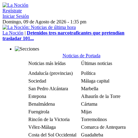
Regístrate
Iniciar Sesión
Domingo, 09 de Agosto de 2026 - 1:35 pm
La Noción
|
Detenidos tres narcotraficantes que pretendían
trasladar 101...
Noticias de Portada
Noticias más leídas
Últimas noticias
Andalucía (provincias)
Política
Sociedad
Málaga capital
San Pedro Alcántara
Marbella
Estepona
Alhaurín de la Torre
Benalmádena
Cártama
Fuengirola
Mijas
Rincón de la Victoria
Torremolinos
Vélez-Málaga
Comarca de Antequera
Costa del Sol Occidental
Guadalteba