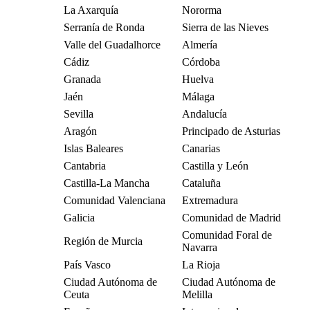
La Axarquía
Nororma
Serranía de Ronda
Sierra de las Nieves
Valle del Guadalhorce
Almería
Cádiz
Córdoba
Granada
Huelva
Jaén
Málaga
Sevilla
Andalucía
Aragón
Principado de Asturias
Islas Baleares
Canarias
Cantabria
Castilla y León
Castilla-La Mancha
Cataluña
Comunidad Valenciana
Extremadura
Galicia
Comunidad de Madrid
Comunidad Foral de
Región de Murcia
Navarra
País Vasco
La Rioja
Ciudad Autónoma de
Ciudad Autónoma de
Ceuta
Melilla