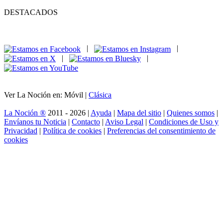
DESTACADOS
|
|
|
|
Ver La Noción en: Móvil |
Clásica
La Noción ®
2011 - 2026 |
Ayuda
|
Mapa del sitio
|
Quienes somos
|
Envíanos tu Noticia
|
Contacto
|
Aviso Legal
|
Condiciones de Uso y
Privacidad
|
Política de cookies
|
Preferencias del consentimiento de
cookies