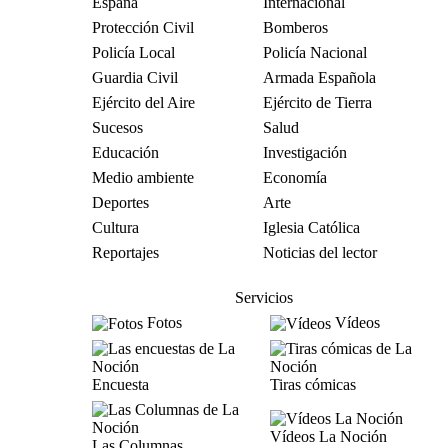
España
Internacional
Protección Civil
Bomberos
Policía Local
Policía Nacional
Guardia Civil
Armada Española
Ejército del Aire
Ejército de Tierra
Sucesos
Salud
Educación
Investigación
Medio ambiente
Economía
Deportes
Arte
Cultura
Iglesia Católica
Reportajes
Noticias del lector
Servicios
Fotos
Vídeos
Encuesta
Tiras cómicas
Vídeos La Noción
Las Columnas