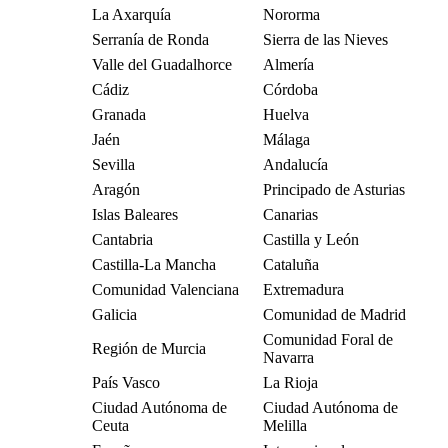
La Axarquía
Nororma
Serranía de Ronda
Sierra de las Nieves
Valle del Guadalhorce
Almería
Cádiz
Córdoba
Granada
Huelva
Jaén
Málaga
Sevilla
Andalucía
Aragón
Principado de Asturias
Islas Baleares
Canarias
Cantabria
Castilla y León
Castilla-La Mancha
Cataluña
Comunidad Valenciana
Extremadura
Galicia
Comunidad de Madrid
Comunidad Foral de
Región de Murcia
Navarra
País Vasco
La Rioja
Ciudad Autónoma de
Ciudad Autónoma de
Ceuta
Melilla