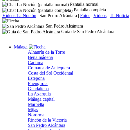
Pantalla normal
Pantalla completa
Vídeos La Noción
|
San Pedro Alcántara
|
Fotos
|
Vídeos
|
Tu Noticia
San Pedro Alcántara
Guía de San Pedro Alcántara
Málaga
Alhaurín de la Torre
Benalmádena
Cártama
Comarca de Antequera
Costa del Sol Occidental
Estepona
Fuengirola
Guadalteba
La Axarquía
Málaga capital
Marbella
Mijas
Nororma
Rincón de la Victoria
San Pedro Alcántara