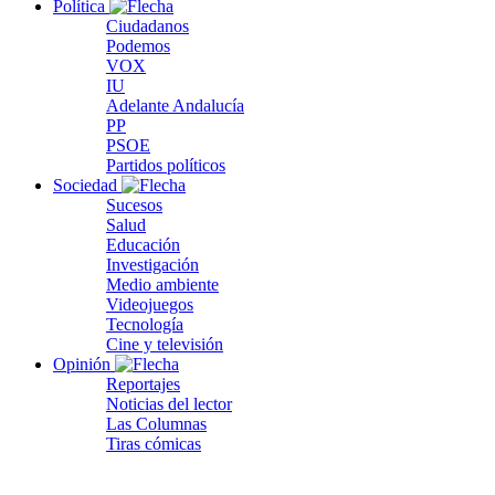
Política
Ciudadanos
Podemos
VOX
IU
Adelante Andalucía
PP
PSOE
Partidos políticos
Sociedad
Sucesos
Salud
Educación
Investigación
Medio ambiente
Videojuegos
Tecnología
Cine y televisión
Opinión
Reportajes
Noticias del lector
Las Columnas
Tiras cómicas