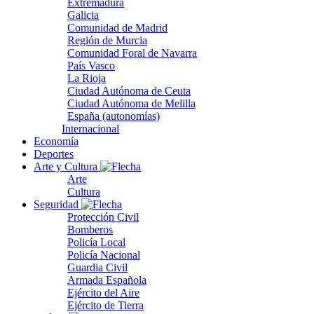
Extremadura
Galicia
Comunidad de Madrid
Región de Murcia
Comunidad Foral de Navarra
País Vasco
La Rioja
Ciudad Autónoma de Ceuta
Ciudad Autónoma de Melilla
España (autonomías)
Internacional
Economía
Deportes
Arte y Cultura
Arte
Cultura
Seguridad
Protección Civil
Bomberos
Policía Local
Policía Nacional
Guardia Civil
Armada Española
Ejército del Aire
Ejército de Tierra