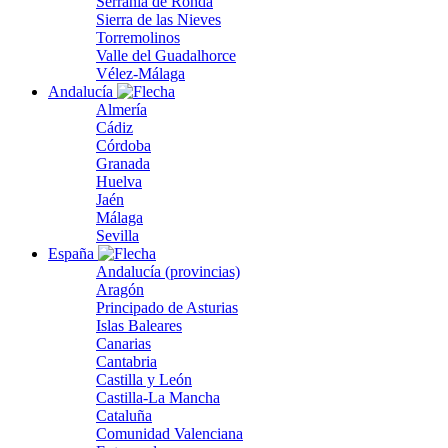
Serranía de Ronda
Sierra de las Nieves
Torremolinos
Valle del Guadalhorce
Vélez-Málaga
Andalucía
Almería
Cádiz
Córdoba
Granada
Huelva
Jaén
Málaga
Sevilla
España
Andalucía (provincias)
Aragón
Principado de Asturias
Islas Baleares
Canarias
Cantabria
Castilla y León
Castilla-La Mancha
Cataluña
Comunidad Valenciana