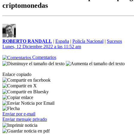
criptomonedas
ROBERTO RANDALL
|
España
|
Policía Nacional
|
Sucesos
Lunes, 12 Diciembre 2022 a las 11:52 am
Comentarios
Enlace copiado
Enviar por e-mail
Enviar mensaje privado