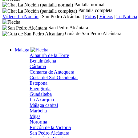
Pantalla normal
Pantalla completa
Vídeos La Noción
|
San Pedro Alcántara
|
Fotos
|
Vídeos
|
Tu Noticia
San Pedro Alcántara
Guía de San Pedro Alcántara
Málaga
Alhaurín de la Torre
Benalmádena
Cártama
Comarca de Antequera
Costa del Sol Occidental
Estepona
Fuengirola
Guadalteba
La Axarquía
Málaga capital
Marbella
Mijas
Nororma
Rincón de la Victoria
San Pedro Alcántara