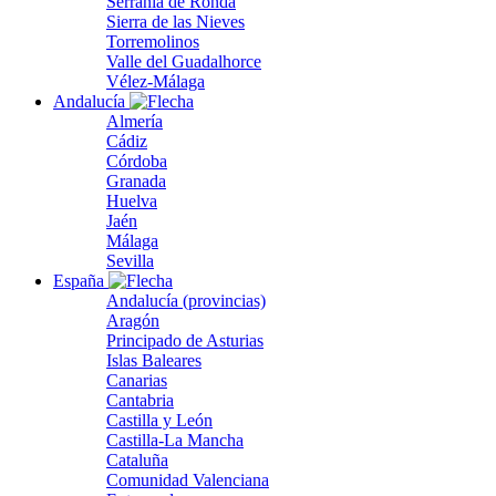
Serranía de Ronda
Sierra de las Nieves
Torremolinos
Valle del Guadalhorce
Vélez-Málaga
Andalucía
Almería
Cádiz
Córdoba
Granada
Huelva
Jaén
Málaga
Sevilla
España
Andalucía (provincias)
Aragón
Principado de Asturias
Islas Baleares
Canarias
Cantabria
Castilla y León
Castilla-La Mancha
Cataluña
Comunidad Valenciana