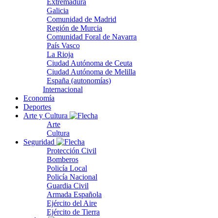
Extremadura
Galicia
Comunidad de Madrid
Región de Murcia
Comunidad Foral de Navarra
País Vasco
La Rioja
Ciudad Autónoma de Ceuta
Ciudad Autónoma de Melilla
España (autonomías)
Internacional
Economía
Deportes
Arte y Cultura
Arte
Cultura
Seguridad
Protección Civil
Bomberos
Policía Local
Policía Nacional
Guardia Civil
Armada Española
Ejército del Aire
Ejército de Tierra