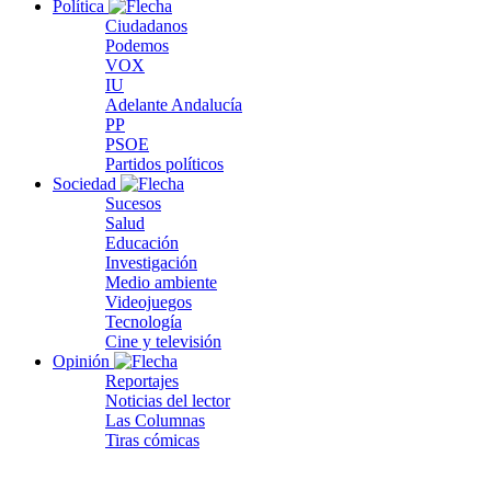
Política
Ciudadanos
Podemos
VOX
IU
Adelante Andalucía
PP
PSOE
Partidos políticos
Sociedad
Sucesos
Salud
Educación
Investigación
Medio ambiente
Videojuegos
Tecnología
Cine y televisión
Opinión
Reportajes
Noticias del lector
Las Columnas
Tiras cómicas