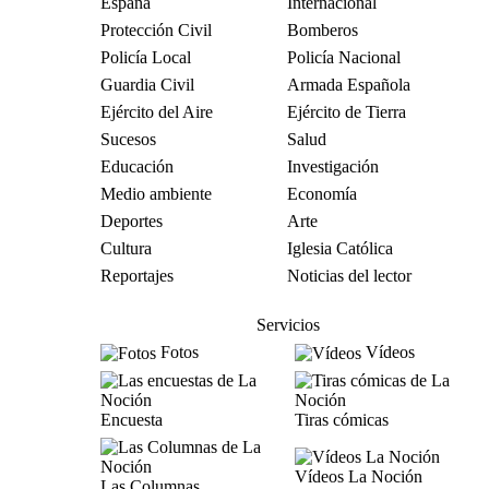
España
Internacional
Protección Civil
Bomberos
Policía Local
Policía Nacional
Guardia Civil
Armada Española
Ejército del Aire
Ejército de Tierra
Sucesos
Salud
Educación
Investigación
Medio ambiente
Economía
Deportes
Arte
Cultura
Iglesia Católica
Reportajes
Noticias del lector
Servicios
Fotos
Vídeos
Encuesta
Tiras cómicas
Vídeos La Noción
Las Columnas