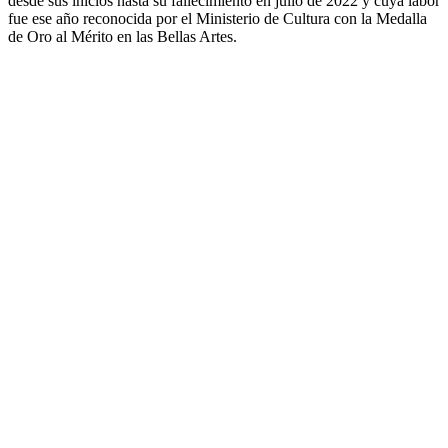
desde sus inicios hasta su fallecimiento en julio de 2022 y cuya labor
fue ese año reconocida por el Ministerio de Cultura con la Medalla
de Oro al Mérito en las Bellas Artes.