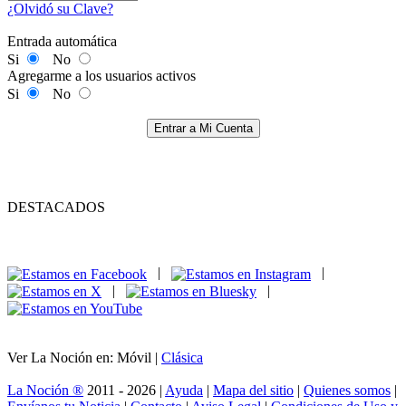
¿Olvidó su Clave?
Entrada automática
Si
No
Agregarme a los usuarios activos
Si
No
Entrar a Mi Cuenta
DESTACADOS
|
|
|
|
Ver La Noción en: Móvil |
Clásica
La Noción ®
2011 - 2026 |
Ayuda
|
Mapa del sitio
|
Quienes somos
|