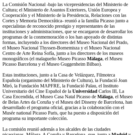
La Comisión Nacional -bajo las vicepresidencias del Ministerio de
Cultura; el Ministerio de Asuntos Exteriores, Unión Europea y
Cooperación y el Ministerio de la Presidencia, Relaciones con las
Cortes y Memoria Democrática- reunió a la familia Picasso junto a
especialistas de reconocido prestigio y representantes de las
instituciones y administraciones, que se encargaron de desarrollar los
programas de la conmemoración o los han apoyado de distintas
formas, incluyendo a los directores del Museo Nacional del Prado,
el Museo Nacional Thyssen-Bornemisza y el Museo Nacional
Centro de Arte Reina Sofía, junto a los directores de los museos
monográficos (el malagueño Museo Picasso
Málaga
, el Museu
Picasso Barcelona y el Museo Guggenheim Bilbao).
Estas instituciones, junto a la Casa de Velázquez, Filmoteca
Española (organismo del Ministerio de Cultura), la Fundació Joan
Miró, la Fundación MAPFRE, la Fundació Palau, el Instituto
Universitario del Cine Español de la
Universidad
Carlos III, La
Casa Encendida, el Museo Casa Natal Picasso de
Málaga
, el Museo
de Belas Artes da Coruña y el Museu del Disseny de Barcelona, han
desarrollado el programa oficial, gracias a la colaboración con el
Musée national Picasso Paris, que ha puesto a disposición del
programa su importante colección.
La comisión reunió además a los alcaldes de las ciudades
picassianas -Málaga, A Coruña y Barcelona- que, junto a
Madrid
y