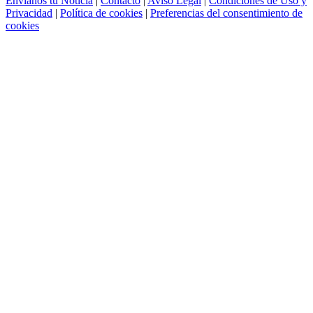
Envíanos tu Noticia
|
Contacto
|
Aviso Legal
|
Condiciones de Uso y
Privacidad
|
Política de cookies
|
Preferencias del consentimiento de
cookies