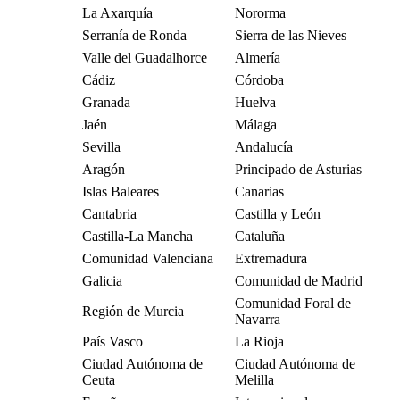
La Axarquía
Nororma
Serranía de Ronda
Sierra de las Nieves
Valle del Guadalhorce
Almería
Cádiz
Córdoba
Granada
Huelva
Jaén
Málaga
Sevilla
Andalucía
Aragón
Principado de Asturias
Islas Baleares
Canarias
Cantabria
Castilla y León
Castilla-La Mancha
Cataluña
Comunidad Valenciana
Extremadura
Galicia
Comunidad de Madrid
Comunidad Foral de
Región de Murcia
Navarra
País Vasco
La Rioja
Ciudad Autónoma de
Ciudad Autónoma de
Ceuta
Melilla