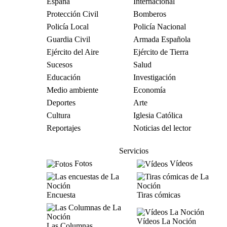
España
Internacional
Protección Civil
Bomberos
Policía Local
Policía Nacional
Guardia Civil
Armada Española
Ejército del Aire
Ejército de Tierra
Sucesos
Salud
Educación
Investigación
Medio ambiente
Economía
Deportes
Arte
Cultura
Iglesia Católica
Reportajes
Noticias del lector
Servicios
Fotos
Vídeos
Encuesta
Tiras cómicas
Vídeos La Noción
Las Columnas