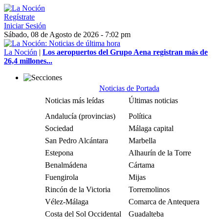
Regístrate
Iniciar Sesión
Sábado, 08 de Agosto de 2026 - 7:02 pm
La Noción
|
Los aeropuertos del Grupo Aena registran más de
26,4 millones...
Noticias de Portada
Noticias más leídas
Últimas noticias
Andalucía (provincias)
Política
Sociedad
Málaga capital
San Pedro Alcántara
Marbella
Estepona
Alhaurín de la Torre
Benalmádena
Cártama
Fuengirola
Mijas
Rincón de la Victoria
Torremolinos
Vélez-Málaga
Comarca de Antequera
Costa del Sol Occidental
Guadalteba