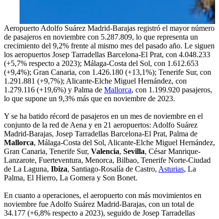
Aeropuerto Adolfo Suárez Madrid-Barajas registró el mayor número
de pasajeros en noviembre con 5.287.809, lo que representa un
crecimiento del 9,2% frente al mismo mes del pasado año. Le siguen
los aeropuertos Josep Tarradellas Barcelona-El Prat, con 4.048.233
(+5,7% respecto a 2023); Málaga-Costa del Sol, con 1.612.653
(+9,4%); Gran Canaria, con 1.426.180 (+13,1%); Tenerife Sur, con
1.291.881 (+9,7%); Alicante-Elche Miguel Hernández, con
1.279.116 (+19,6%) y Palma de
Mallorca
, con 1.199.920 pasajeros,
lo que supone un 9,3% más que en noviembre de 2023.
Y se ha batido récord de pasajeros en un mes de noviembre en el
conjunto de la red de Aena y en 21 aeropuertos: Adolfo Suárez
Madrid-Barajas, Josep Tarradellas Barcelona-El Prat, Palma de
Mallorca
, Málaga-Costa del Sol, Alicante-Elche Miguel Hernández,
Gran Canaria, Tenerife Sur,
Valencia
,
Sevilla
, César Manrique-
Lanzarote, Fuerteventura, Menorca, Bilbao, Tenerife Norte-Ciudad
de La Laguna,
Ibiza
, Santiago-Rosalía de Castro,
Asturias
, La
Palma, El Hierro, La Gomera y Son Bonet.
En cuanto a operaciones, el aeropuerto con más movimientos en
noviembre fue Adolfo Suárez Madrid-Barajas, con un total de
34.177 (+6,8% respecto a 2023), seguido de Josep Tarradellas