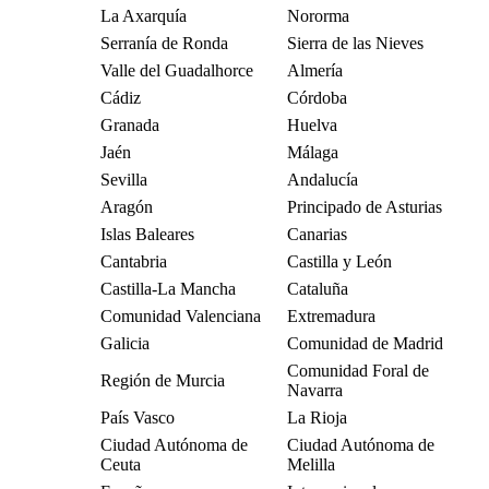
La Axarquía
Nororma
Serranía de Ronda
Sierra de las Nieves
Valle del Guadalhorce
Almería
Cádiz
Córdoba
Granada
Huelva
Jaén
Málaga
Sevilla
Andalucía
Aragón
Principado de Asturias
Islas Baleares
Canarias
Cantabria
Castilla y León
Castilla-La Mancha
Cataluña
Comunidad Valenciana
Extremadura
Galicia
Comunidad de Madrid
Comunidad Foral de
Región de Murcia
Navarra
País Vasco
La Rioja
Ciudad Autónoma de
Ciudad Autónoma de
Ceuta
Melilla