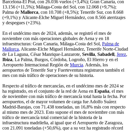
Barcelona-El Prat, con 26.036 vuelos (+3,4%); Gran Canaria, con
13.156 (+11,5%); Málaga-Costa del Sol, con 12.068 (+9,7%);
Palma de
Mallorca
, con 10.708 (+8,5%); Tenerife Sur, con 8.668
(+9,1%) y Alicante-Elche Miguel Hernández, con 8.566 aterrizajes
y despegues (+23%).
En el undécimo mes de 2024, además, se registró el mes de
noviembre con más operaciones globales de Aena y en 18
infraestructuras: Gran Canaria, Málaga-Costa del Sol,
Palma de
Mallorca
, Alicante-Elche Miguel Hernández, Tenerife Norte-Ciudad
de La Laguna, César Manrique-Lanzarote,
Sevilla
,
Sabadell
,
Jerez
,
Ibiza
, La Palma, Burgos, Córdoba, Logroño, El Hierro y en el
Aeropuerto Internacional Región de
Murcia
. Además, los
aeropuertos de Tenerife Sur y Fuerteventura registraron también el
mes con más tráfico de operaciones de su historia.
Respecto al tráfico de mercancías, en el undécimo mes de 2024 se
ha registrado, en el conjunto de la red de Aena en
España
, el mes
de noviembre con más tráfico de mercancía total hasta la fecha. Por
aeropuertos, el de mayor volumen de carga fue Adolfo Suárez
Madrid-Barajas, con 71.438 toneladas, un 16,8% más con respecto
al mismo mes de 2023. Esto supone el mes de noviembre con más
tráfico de mercancía total comercial de la historia de la
infraestructura madrileña, al igual que el Aeropuerto de Zaragoza,
con 21.091 toneladas (+50,6%), que a su vez ha registrado récord