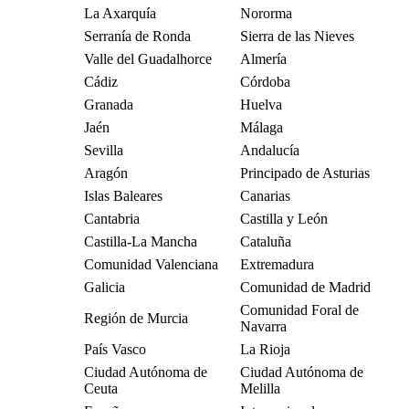
La Axarquía
Nororma
Serranía de Ronda
Sierra de las Nieves
Valle del Guadalhorce
Almería
Cádiz
Córdoba
Granada
Huelva
Jaén
Málaga
Sevilla
Andalucía
Aragón
Principado de Asturias
Islas Baleares
Canarias
Cantabria
Castilla y León
Castilla-La Mancha
Cataluña
Comunidad Valenciana
Extremadura
Galicia
Comunidad de Madrid
Comunidad Foral de
Región de Murcia
Navarra
País Vasco
La Rioja
Ciudad Autónoma de
Ciudad Autónoma de
Ceuta
Melilla