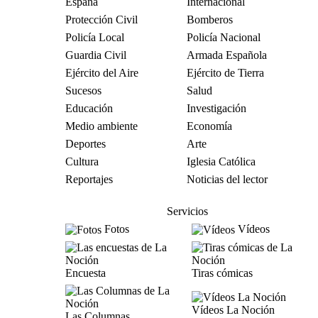
España
Internacional
Protección Civil
Bomberos
Policía Local
Policía Nacional
Guardia Civil
Armada Española
Ejército del Aire
Ejército de Tierra
Sucesos
Salud
Educación
Investigación
Medio ambiente
Economía
Deportes
Arte
Cultura
Iglesia Católica
Reportajes
Noticias del lector
Servicios
Fotos
Vídeos
Encuesta
Tiras cómicas
Vídeos La Noción
Las Columnas