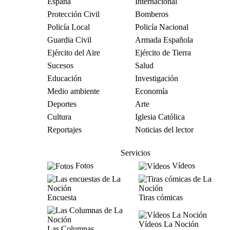
España
Internacional
Protección Civil
Bomberos
Policía Local
Policía Nacional
Guardia Civil
Armada Española
Ejército del Aire
Ejército de Tierra
Sucesos
Salud
Educación
Investigación
Medio ambiente
Economía
Deportes
Arte
Cultura
Iglesia Católica
Reportajes
Noticias del lector
Servicios
Fotos
Vídeos
Encuesta
Tiras cómicas
Vídeos La Noción
Las Columnas