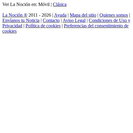
Ver La Noción en: Móvil |
Clásica
La Noción ®
2011 - 2026 |
Ayuda
|
Mapa del sitio
|
Quienes somos
|
Envíanos tu Noticia
|
Contacto
|
Aviso Legal
|
Condiciones de Uso y
Privacidad
|
Política de cookies
|
Preferencias del consentimiento de
cookies