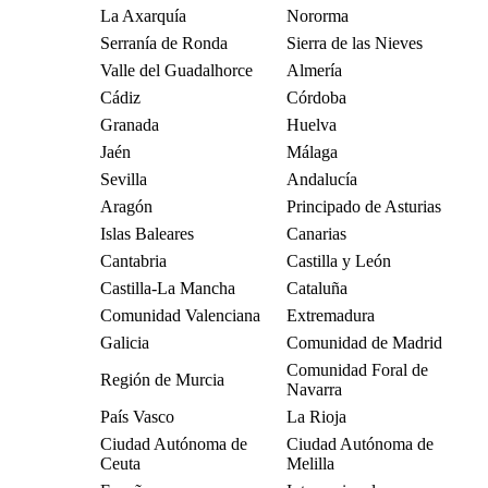
La Axarquía
Nororma
Serranía de Ronda
Sierra de las Nieves
Valle del Guadalhorce
Almería
Cádiz
Córdoba
Granada
Huelva
Jaén
Málaga
Sevilla
Andalucía
Aragón
Principado de Asturias
Islas Baleares
Canarias
Cantabria
Castilla y León
Castilla-La Mancha
Cataluña
Comunidad Valenciana
Extremadura
Galicia
Comunidad de Madrid
Comunidad Foral de
Región de Murcia
Navarra
País Vasco
La Rioja
Ciudad Autónoma de
Ciudad Autónoma de
Ceuta
Melilla