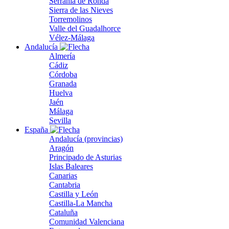
Serranía de Ronda
Sierra de las Nieves
Torremolinos
Valle del Guadalhorce
Vélez-Málaga
Andalucía
Almería
Cádiz
Córdoba
Granada
Huelva
Jaén
Málaga
Sevilla
España
Andalucía (provincias)
Aragón
Principado de Asturias
Islas Baleares
Canarias
Cantabria
Castilla y León
Castilla-La Mancha
Cataluña
Comunidad Valenciana