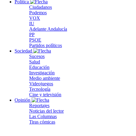
Política
Ciudadanos
Podemos
VOX
IU
Adelante Andalucía
PP
PSOE
Partidos políticos
Sociedad
Sucesos
Salud
Educación
Investigación
Medio ambiente
Videojuegos
Tecnología
Cine y televisión
Opinión
Reportajes
Noticias del lector
Las Columnas
Tiras cómicas