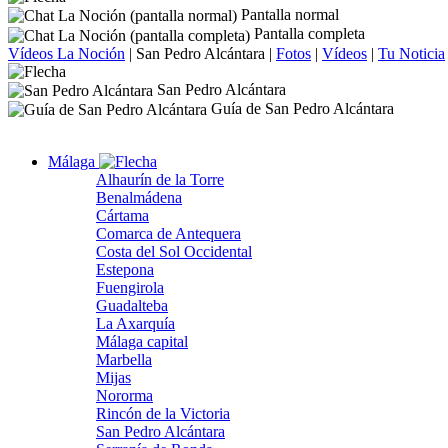
Pantalla normal
Pantalla completa
Vídeos La Noción
|
San Pedro Alcántara
|
Fotos
|
Vídeos
|
Tu Noticia
San Pedro Alcántara
Guía de San Pedro Alcántara
Málaga
Alhaurín de la Torre
Benalmádena
Cártama
Comarca de Antequera
Costa del Sol Occidental
Estepona
Fuengirola
Guadalteba
La Axarquía
Málaga capital
Marbella
Mijas
Nororma
Rincón de la Victoria
San Pedro Alcántara