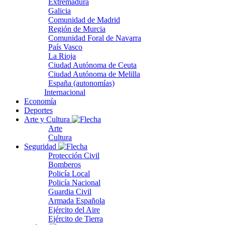
Extremadura
Galicia
Comunidad de Madrid
Región de Murcia
Comunidad Foral de Navarra
País Vasco
La Rioja
Ciudad Autónoma de Ceuta
Ciudad Autónoma de Melilla
España (autonomías)
Internacional
Economía
Deportes
Arte y Cultura
Arte
Cultura
Seguridad
Protección Civil
Bomberos
Policía Local
Policía Nacional
Guardia Civil
Armada Española
Ejército del Aire
Ejército de Tierra