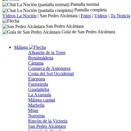
Pantalla normal
Pantalla completa
Vídeos La Noción
|
San Pedro Alcántara
|
Fotos
|
Vídeos
|
Tu Noticia
San Pedro Alcántara
Guía de San Pedro Alcántara
Málaga
Alhaurín de la Torre
Benalmádena
Cártama
Comarca de Antequera
Costa del Sol Occidental
Estepona
Fuengirola
Guadalteba
La Axarquía
Málaga capital
Marbella
Mijas
Nororma
Rincón de la Victoria
San Pedro Alcántara