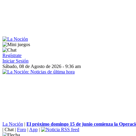
Regístrate
Iniciar Sesión
Sábado, 08 de Agosto de 2026 - 9:36 am
La Noción
|
El próximo domingo 15 de junio comienza la Operació
|
Chat
|
Foro
|
App
|