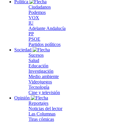
Política
Ciudadanos
Podemos
VOX
IU
Adelante Andalucía
PP
PSOE
Partidos políticos
Sociedad
Sucesos
Salud
Educación
Investigación
Medio ambiente
Videojuegos
Tecnología
Cine y televisión
Opinión
Reportajes
Noticias del lector
Las Columnas
Tiras cómicas