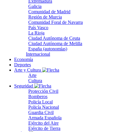
Extremadura
Galicia
Comunidad de Madrid
Región de Murcia
Comunidad Foral de Navarra
País Vasco
La Rioja
Ciudad Autónoma de Ceuta
Ciudad Autónoma de Melilla
España (autonomías)
Internacional
Economía
Deportes
Arte y Cultura
Arte
Cultura
Seguridad
Protección Civil
Bomberos
Policía Local
Policía Nacional
Guardia Civil
Armada Española
Ejército del Aire
Ejército de Tierra