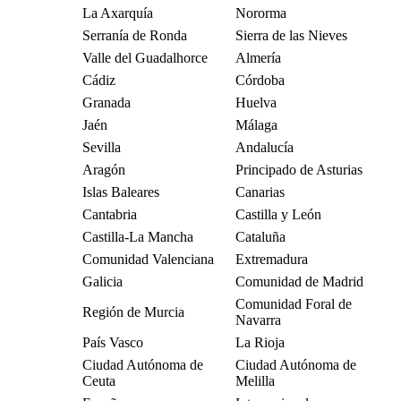
La Axarquía
Nororma
Serranía de Ronda
Sierra de las Nieves
Valle del Guadalhorce
Almería
Cádiz
Córdoba
Granada
Huelva
Jaén
Málaga
Sevilla
Andalucía
Aragón
Principado de Asturias
Islas Baleares
Canarias
Cantabria
Castilla y León
Castilla-La Mancha
Cataluña
Comunidad Valenciana
Extremadura
Galicia
Comunidad de Madrid
Comunidad Foral de
Región de Murcia
Navarra
País Vasco
La Rioja
Ciudad Autónoma de
Ciudad Autónoma de
Ceuta
Melilla