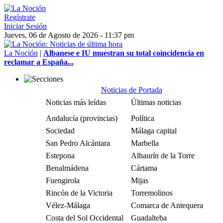
Regístrate
Iniciar Sesión
Jueves, 06 de Agosto de 2026 - 11:37 pm
La Noción
|
Albanese e IU muestran su total coincidencia en
reclamar a España...
Noticias de Portada
Noticias más leídas
Últimas noticias
Andalucía (provincias)
Política
Sociedad
Málaga capital
San Pedro Alcántara
Marbella
Estepona
Alhaurín de la Torre
Benalmádena
Cártama
Fuengirola
Mijas
Rincón de la Victoria
Torremolinos
Vélez-Málaga
Comarca de Antequera
Costa del Sol Occidental
Guadalteba