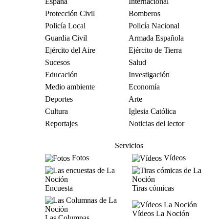
España
Internacional
Protección Civil
Bomberos
Policía Local
Policía Nacional
Guardia Civil
Armada Española
Ejército del Aire
Ejército de Tierra
Sucesos
Salud
Educación
Investigación
Medio ambiente
Economía
Deportes
Arte
Cultura
Iglesia Católica
Reportajes
Noticias del lector
Servicios
Fotos
Vídeos
Encuesta
Tiras cómicas
Vídeos La Noción
Las Columnas