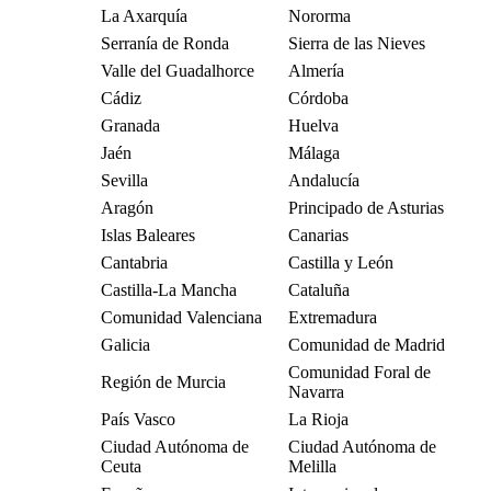
La Axarquía
Nororma
Serranía de Ronda
Sierra de las Nieves
Valle del Guadalhorce
Almería
Cádiz
Córdoba
Granada
Huelva
Jaén
Málaga
Sevilla
Andalucía
Aragón
Principado de Asturias
Islas Baleares
Canarias
Cantabria
Castilla y León
Castilla-La Mancha
Cataluña
Comunidad Valenciana
Extremadura
Galicia
Comunidad de Madrid
Comunidad Foral de
Región de Murcia
Navarra
País Vasco
La Rioja
Ciudad Autónoma de
Ciudad Autónoma de
Ceuta
Melilla