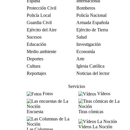
España
Internacional
Protección Civil
Bomberos
Policía Local
Policía Nacional
Guardia Civil
Armada Española
Ejército del Aire
Ejército de Tierra
Sucesos
Salud
Educación
Investigación
Medio ambiente
Economía
Deportes
Arte
Cultura
Iglesia Católica
Reportajes
Noticias del lector
Servicios
Fotos
Vídeos
Encuesta
Tiras cómicas
Vídeos La Noción
Las Columnas