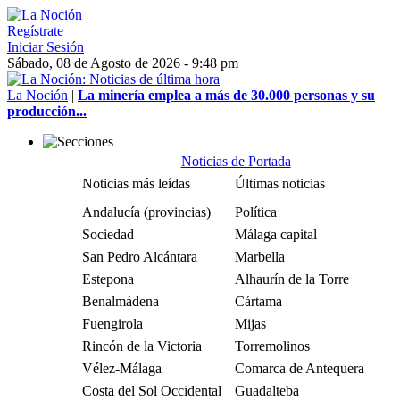
Regístrate
Iniciar Sesión
Sábado, 08 de Agosto de 2026 - 9:48 pm
La Noción
|
La minería emplea a más de 30.000 personas y su
producción...
Noticias de Portada
Noticias más leídas
Últimas noticias
Andalucía (provincias)
Política
Sociedad
Málaga capital
San Pedro Alcántara
Marbella
Estepona
Alhaurín de la Torre
Benalmádena
Cártama
Fuengirola
Mijas
Rincón de la Victoria
Torremolinos
Vélez-Málaga
Comarca de Antequera
Costa del Sol Occidental
Guadalteba