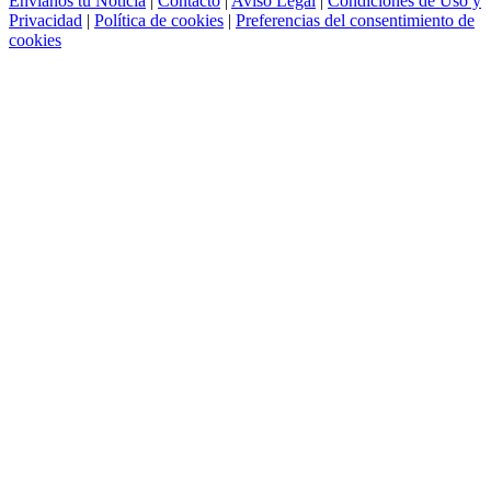
Envíanos tu Noticia
|
Contacto
|
Aviso Legal
|
Condiciones de Uso y
Privacidad
|
Política de cookies
|
Preferencias del consentimiento de
cookies