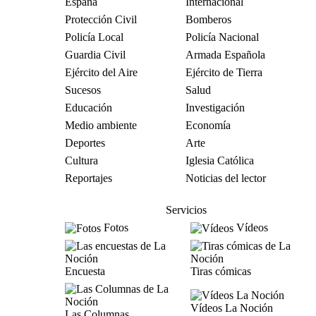
España
Internacional
Protección Civil
Bomberos
Policía Local
Policía Nacional
Guardia Civil
Armada Española
Ejército del Aire
Ejército de Tierra
Sucesos
Salud
Educación
Investigación
Medio ambiente
Economía
Deportes
Arte
Cultura
Iglesia Católica
Reportajes
Noticias del lector
Servicios
Fotos
Vídeos
Encuesta
Tiras cómicas
Vídeos La Noción
Las Columnas