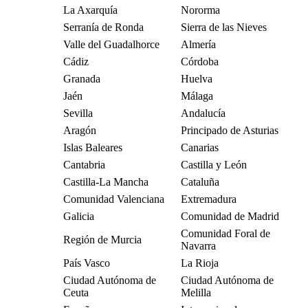
La Axarquía
Nororma
Serranía de Ronda
Sierra de las Nieves
Valle del Guadalhorce
Almería
Cádiz
Córdoba
Granada
Huelva
Jaén
Málaga
Sevilla
Andalucía
Aragón
Principado de Asturias
Islas Baleares
Canarias
Cantabria
Castilla y León
Castilla-La Mancha
Cataluña
Comunidad Valenciana
Extremadura
Galicia
Comunidad de Madrid
Comunidad Foral de
Región de Murcia
Navarra
País Vasco
La Rioja
Ciudad Autónoma de
Ciudad Autónoma de
Ceuta
Melilla