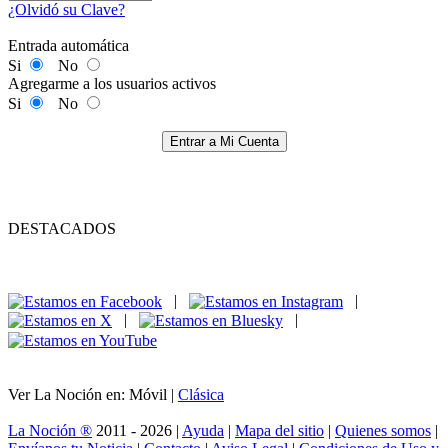
¿Olvidó su Clave?
Entrada automática
Si
No
Agregarme a los usuarios activos
Si
No
Entrar a Mi Cuenta
DESTACADOS
|
|
|
|
Ver La Noción en: Móvil |
Clásica
La Noción ®
2011 - 2026 |
Ayuda
|
Mapa del sitio
|
Quienes somos
|