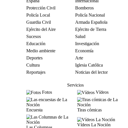
España
Internacional
Protección Civil
Bomberos
Policía Local
Policía Nacional
Guardia Civil
Armada Española
Ejército del Aire
Ejército de Tierra
Sucesos
Salud
Educación
Investigación
Medio ambiente
Economía
Deportes
Arte
Cultura
Iglesia Católica
Reportajes
Noticias del lector
Servicios
Fotos
Vídeos
Encuesta
Tiras cómicas
Vídeos La Noción
Las Columnas