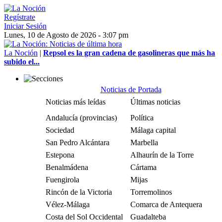
Regístrate
Iniciar Sesión
Lunes, 10 de Agosto de 2026 - 3:07 pm
La Noción
|
Repsol es la gran cadena de gasolineras que más ha
subido el...
Noticias de Portada
Noticias más leídas
Últimas noticias
Andalucía (provincias)
Política
Sociedad
Málaga capital
San Pedro Alcántara
Marbella
Estepona
Alhaurín de la Torre
Benalmádena
Cártama
Fuengirola
Mijas
Rincón de la Victoria
Torremolinos
Vélez-Málaga
Comarca de Antequera
Costa del Sol Occidental
Guadalteba