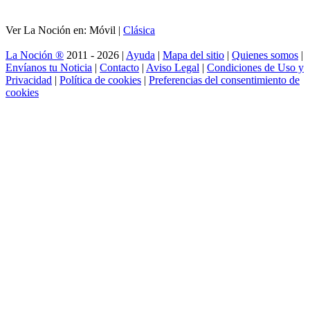
Ver La Noción en: Móvil |
Clásica
La Noción ®
2011 - 2026 |
Ayuda
|
Mapa del sitio
|
Quienes somos
|
Envíanos tu Noticia
|
Contacto
|
Aviso Legal
|
Condiciones de Uso y
Privacidad
|
Política de cookies
|
Preferencias del consentimiento de
cookies