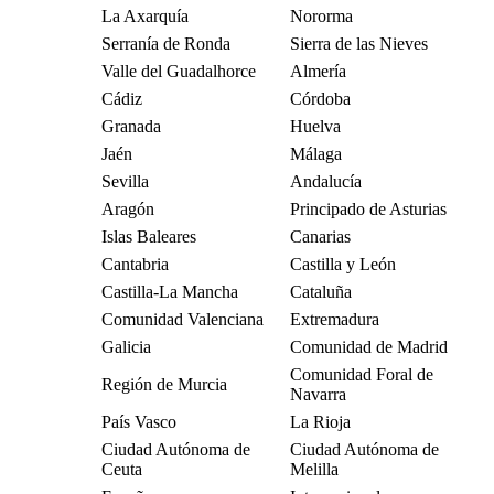
La Axarquía
Nororma
Serranía de Ronda
Sierra de las Nieves
Valle del Guadalhorce
Almería
Cádiz
Córdoba
Granada
Huelva
Jaén
Málaga
Sevilla
Andalucía
Aragón
Principado de Asturias
Islas Baleares
Canarias
Cantabria
Castilla y León
Castilla-La Mancha
Cataluña
Comunidad Valenciana
Extremadura
Galicia
Comunidad de Madrid
Comunidad Foral de
Región de Murcia
Navarra
País Vasco
La Rioja
Ciudad Autónoma de
Ciudad Autónoma de
Ceuta
Melilla