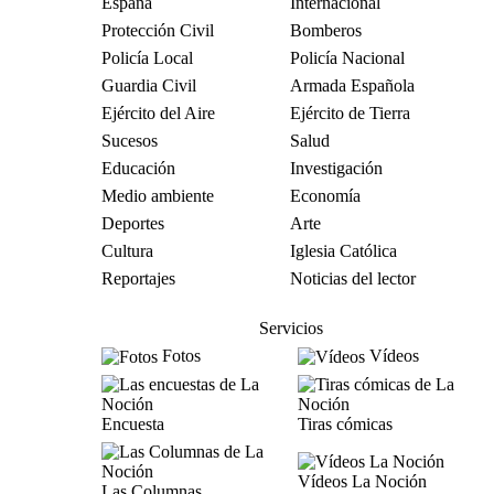
España
Internacional
Protección Civil
Bomberos
Policía Local
Policía Nacional
Guardia Civil
Armada Española
Ejército del Aire
Ejército de Tierra
Sucesos
Salud
Educación
Investigación
Medio ambiente
Economía
Deportes
Arte
Cultura
Iglesia Católica
Reportajes
Noticias del lector
Servicios
Fotos
Vídeos
Encuesta
Tiras cómicas
Vídeos La Noción
Las Columnas