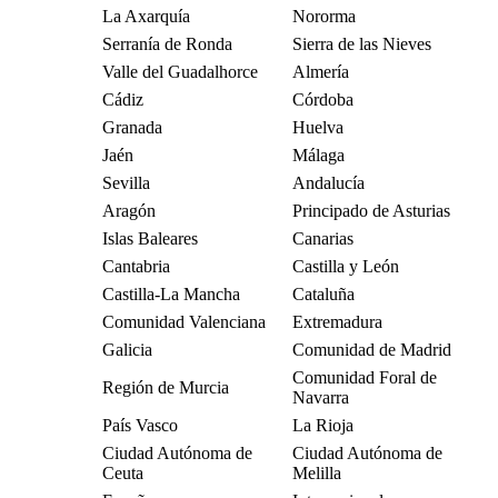
La Axarquía
Nororma
Serranía de Ronda
Sierra de las Nieves
Valle del Guadalhorce
Almería
Cádiz
Córdoba
Granada
Huelva
Jaén
Málaga
Sevilla
Andalucía
Aragón
Principado de Asturias
Islas Baleares
Canarias
Cantabria
Castilla y León
Castilla-La Mancha
Cataluña
Comunidad Valenciana
Extremadura
Galicia
Comunidad de Madrid
Comunidad Foral de
Región de Murcia
Navarra
País Vasco
La Rioja
Ciudad Autónoma de
Ciudad Autónoma de
Ceuta
Melilla